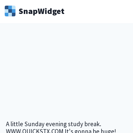
Snap
Widget
A little Sunday evening study break.
WWW.QUICKSTX.COM It's gonna be huge!