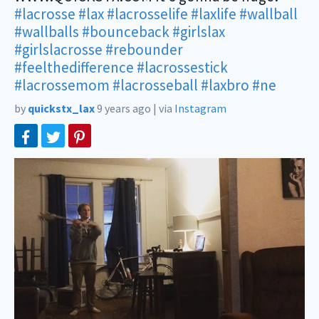
#lacrosse
#lax
#lacrosselife
#laxlife
#wallball
#wallballs
#bounceback
#girlslax
#girlslacrosse
#rebounder
#feelthedifference
#lacrossestick
#lacrossemom
#lacrosseball
#laxbro
#ne
by
quickstx_lax
9 years ago
|
via
Instagram