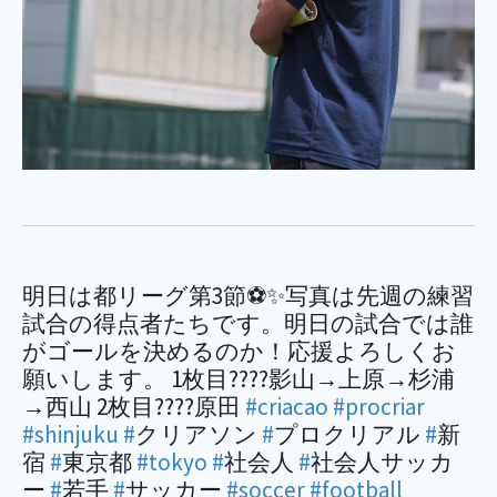
明日は都リーグ第3節⚽✨写真は先週の練習
試合の得点者たちです。明日の試合では誰
がゴールを決めるのか！応援よろしくお
願いします。 1枚目????影山→上原→杉浦
→西山 2枚目????原田
#criacao
#procriar
#shinjuku
#
クリアソン
#
プロクリアル
#
新
宿
#
東京都
#tokyo
#
社会人
#
社会人サッカ
ー
#
若手
#
サッカー
#soccer
#football