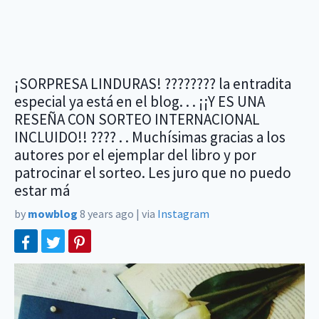
¡SORPRESA LINDURAS! ???????? la entradita
especial ya está en el blog. . . ¡¡Y ES UNA
RESEÑA CON SORTEO INTERNACIONAL
INCLUIDO!! ???? . . Muchísimas gracias a los
autores por el ejemplar del libro y por
patrocinar el sorteo. Les juro que no puedo
estar má
by
mowblog
8 years ago
|
via
Instagram