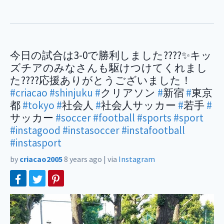
今日の試合は3-0で勝利しました????✨キッ
ズチアのみなさんも駆けつけてくれまし
た????応援ありがとうございました！
#criacao
#shinjuku
#
クリアソン
#
新宿
#
東京
都
#tokyo
#
社会人
#
社会人サッカー
#
若手
#
サッカー
#soccer
#football
#sports
#sport
#instagood
#instasoccer
#instafootball
#instasport
by
criacao2005
8 years ago
|
via
Instagram