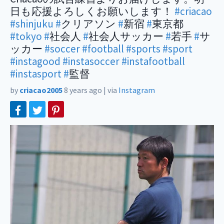
日も応援よろしくお願いします！
#criacao
#shinjuku
#
クリアソン
#
新宿
#
東京都
#tokyo
#
社会人
#
社会人サッカー
#
若手
#
サ
ッカー
#soccer
#football
#sports
#sport
#instagood
#instasoccer
#instafootball
#instasport
#
監督
by
criacao2005
8 years ago
|
via
Instagram