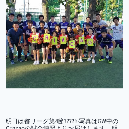
明日は都リーグ第4節????✨写真はGW中の
Criacaoの試合練習よりお届けします。明