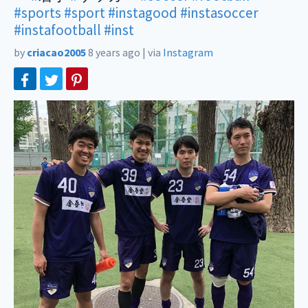
#sports
#sport
#instagood
#instasoccer
#instafootball
#inst
by
criacao2005
8 years ago
|
via
Instagram