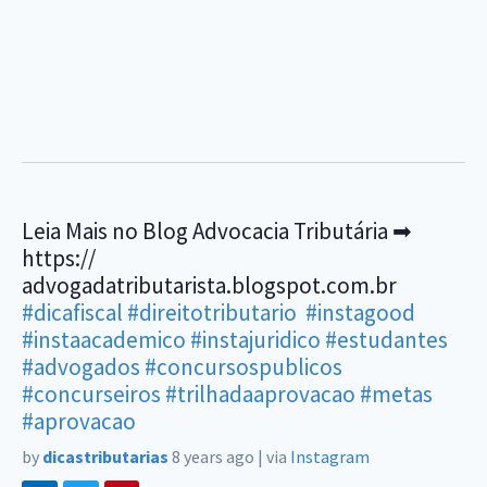
Leia Mais no Blog Advocacia Tributária ➡
https://
advogadatributarista.blogspot.com.br
#dicafiscal
#direitotributario
#instagood
#instaacademico
#instajuridico
#estudantes
#advogados
#concursospublicos
#concurseiros
#trilhadaaprovacao
#metas
#aprovacao
by
dicastributarias
8 years ago
|
via
Instagram