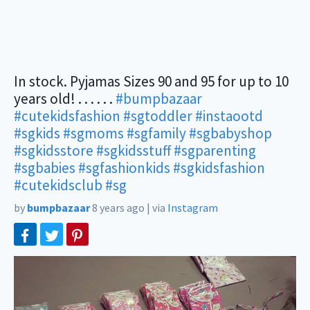
In stock. Pyjamas Sizes 90 and 95 for up to 10
years old! . . . . . .
#bumpbazaar
#cutekidsfashion
#sgtoddler
#instaootd
#sgkids
#sgmoms
#sgfamily
#sgbabyshop
#sgkidsstore
#sgkidsstuff
#sgparenting
#sgbabies
#sgfashionkids
#sgkidsfashion
#cutekidsclub
#sg
by
bumpbazaar
8 years ago
|
via
Instagram