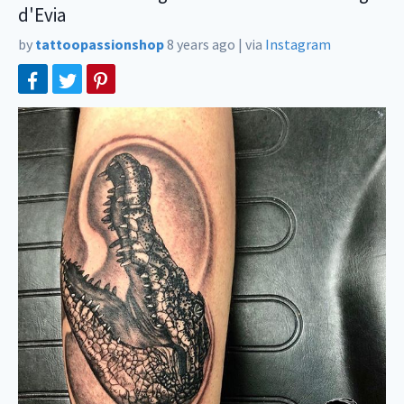
d'Evia
by
tattoopassionshop
8 years ago
|
via
Instagram