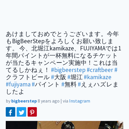
あけましておめでとうございます。今年
もBigBeerStepをよろしくお願い致しま
す。 今、北堀江kamikaze、FUJIYAMAでは1
年間パイントが一杯無料になるチケット
が当たるキャンペーン実施中！これは当
てるしかねぇ！
#bigbeerstep
#craftbeer
#
クラフトビール
#
大阪
#
堀江
#kamikaze
#fujiyama
#
パイント
#
無料
#
えぇハズレま
したよ
by
bigbeerstep
8 years ago
|
via
Instagram