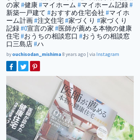
の家
#
健康
#
マイホーム
#
マイホーム記録
#
新築一戸建て
#
おすすめ住宅会社
#
マイホ
ーム計画
#
注文住宅
#
家づくり
#
家づくり
記録
#0
宣言の家
#
医師が薦める本物の健康
住宅
#
おうちの相談窓口
#
おうちの相談窓
口三島店
#
ハ
by
ouchisodan_mishima
8 years ago
|
via
Instagram