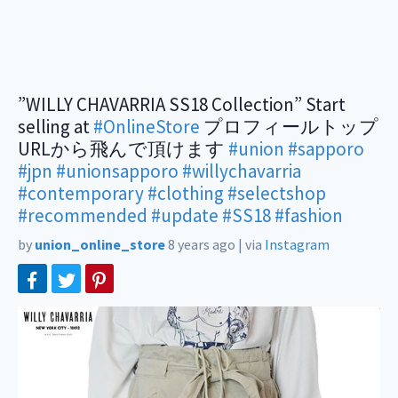
”WILLY CHAVARRIA SS18 Collection” Start
selling at
#OnlineStore
プロフィールトップ
URLから飛んで頂けます
#union
#sapporo
#jpn
#unionsapporo
#willychavarria
#contemporary
#clothing
#selectshop
#recommended
#update
#SS18
#fashion
by
union_online_store
8 years ago
|
via
Instagram