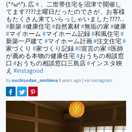
(*^ω^*). 広々、二世帯住宅を沼津で開催し
てます????土曜日だったのでさが、お客様
もたくさん来ていらっしゃいました????. .
#
新築
#
健康住宅
#
自然素材
#
無垢の家
#
健康
#
マイホーム
#
マイホーム記録
#
和風住宅
#
新築一戸建て
#
マイホーム計画
#
注文住宅
#
家づくり
#
家づくり記録
#0
宣言の家
#
医師
が薦める本物の健康住宅
#
おうちの相談窓
口
#
おうちの相談窓口三島店
#
インスタ映
え
#instagood
by
ouchisodan_mishima
8 years ago
|
via
Instagram