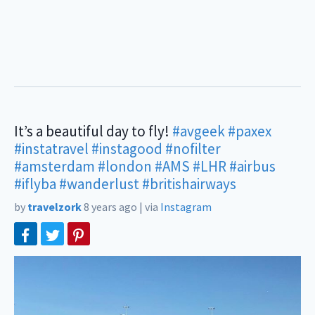
It’s a beautiful day to fly!
#avgeek
#paxex
#instatravel
#instagood
#nofilter
#amsterdam
#london
#AMS
#LHR
#airbus
#iflyba
#wanderlust
#britishairways
by
travelzork
8 years ago
|
via
Instagram