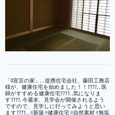
「0宣言の家」. . 提携住宅会社、藤田工務店
様が、健康住宅を始めました！！????. . 医
師がすすめる健康住宅????. .気になりま
す????. 今週末、見学会が開催されるよう
ですので、見学しに行ってみようと思い
ます????. .
#
新築
#
健康住宅
#
自然素材
#
無垢