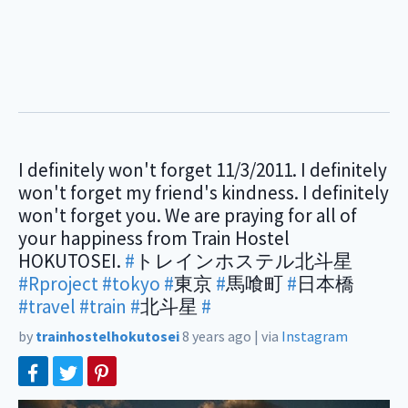
I definitely won't forget 11/3/2011. I definitely
won't forget my friend's kindness. I definitely
won't forget you. We are praying for all of
your happiness from Train Hostel
HOKUTOSEI.
#
トレインホステル北斗星
#Rproject
#tokyo
#
東京
#
馬喰町
#
日本橋
#travel
#train
#
北斗星
#
by
trainhostelhokutosei
8 years ago
|
via
Instagram