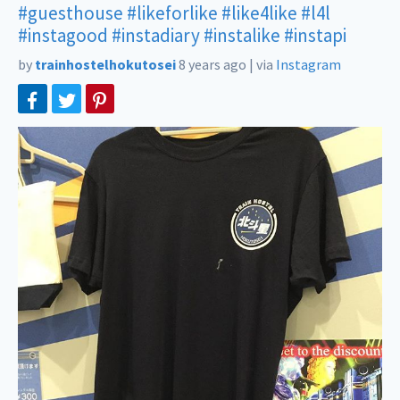
#guesthouse
#likeforlike
#like4like
#l4l
#instagood
#instadiary
#instalike
#instapi
by
trainhostelhokutosei
8 years ago
|
via
Instagram