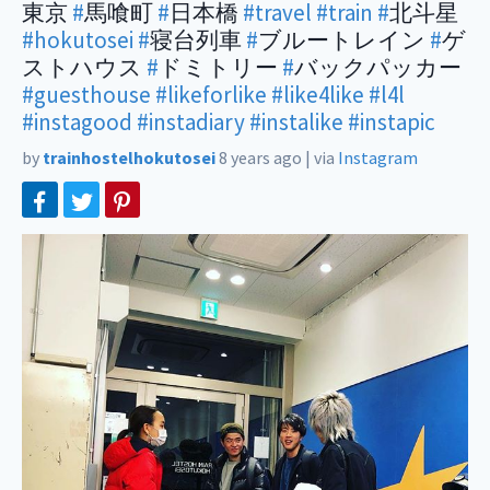
東京
#
馬喰町
#
日本橋
#travel
#train
#
北斗星
#hokutosei
#
寝台列車
#
ブルートレイン
#
ゲ
ストハウス
#
ドミトリー
#
バックパッカー
#guesthouse
#likeforlike
#like4like
#l4l
#instagood
#instadiary
#instalike
#instapic
by
trainhostelhokutosei
8 years ago
|
via
Instagram