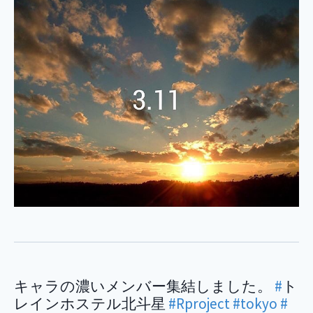
キャラの濃いメンバー集結しました。
#
ト
レインホステル北斗星
#Rproject
#tokyo
#