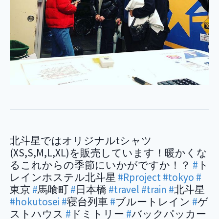
北斗星ではオリジナルtシャツ
(XS,S,M,L,XL)を販売しています！暖かくな
るこれからの季節にいかがですか！？
#
ト
レインホステル北斗星
#Rproject
#tokyo
#
東京
#
馬喰町
#
日本橋
#travel
#train
#
北斗星
#hokutosei
#
寝台列車
#
ブルートレイン
#
ゲ
ストハウス
#
ドミトリー
#
バックパッカー