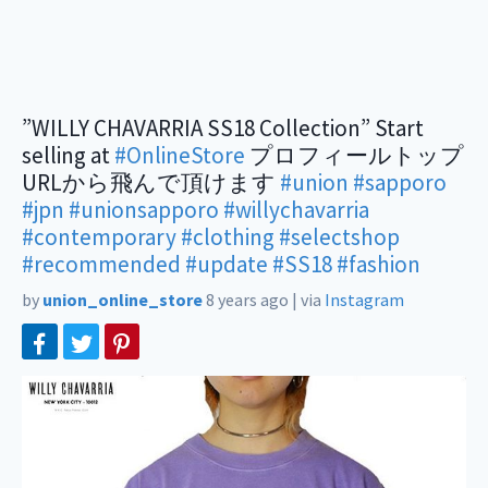
”WILLY CHAVARRIA SS18 Collection” Start
selling at
#OnlineStore
プロフィールトップ
URLから飛んで頂けます
#union
#sapporo
#jpn
#unionsapporo
#willychavarria
#contemporary
#clothing
#selectshop
#recommended
#update
#SS18
#fashion
by
union_online_store
8 years ago
|
via
Instagram