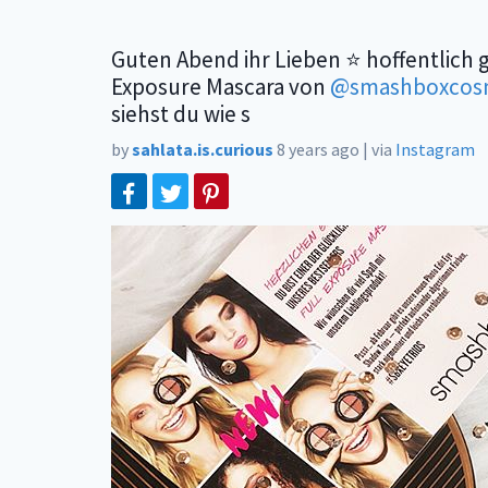
Guten Abend ihr Lieben ⭐️ hoffentlich 
Exposure Mascara von
@smashboxcosm
siehst du wie s
by
sahlata.is.curious
8 years ago
|
via
Instagram