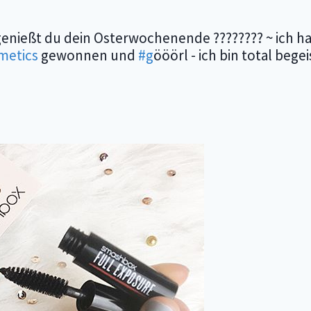
genießt du dein Osterwochenende ???????? ~ ich ha
etics
gewonnen und
#g
ööörl - ich bin total bege