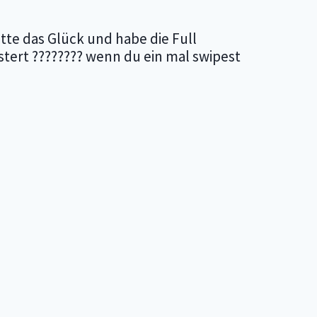
tte das Glück und habe die Full
istert ???????? wenn du ein mal swipest