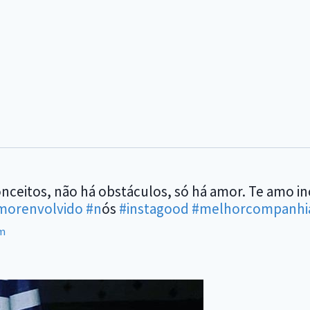
nceitos, não há obstáculos, só há amor. Te amo in
morenvolvido
#n
ós
#instagood
#melhorcompanhi
m