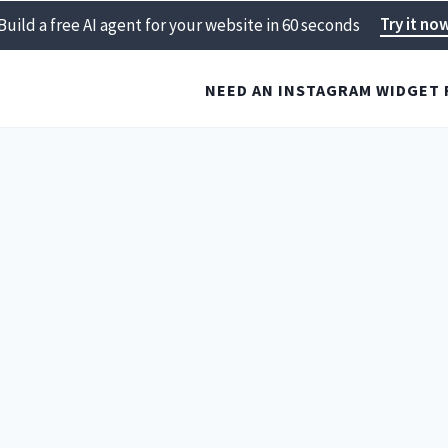
Try it no
Build a free AI agent for your website in 60 seconds
NEED AN INSTAGRAM WIDGET 