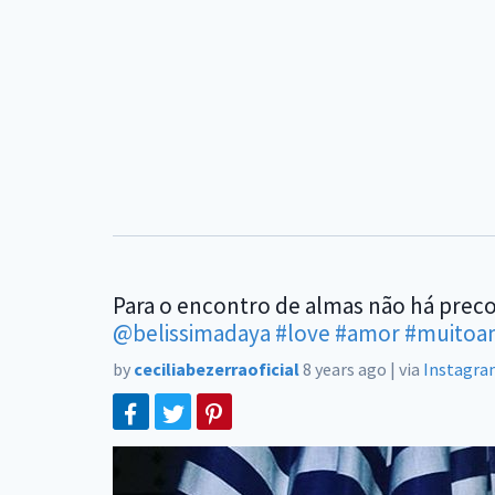
Para o encontro de almas não há preco
@belissimadaya
#love
#amor
#muitoa
by
ceciliabezerraoficial
8 years ago
|
via
Instagra