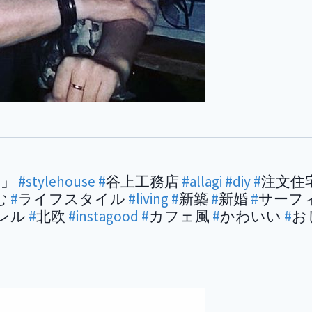
て」
#stylehouse
#
谷上工務店
#allagi
#diy
#
注文住
む
#
ライフスタイル
#living
#
新築
#
新婚
#
サーフ
レル
#
北欧
#instagood
#
カフェ風
#
かわいい
#
お