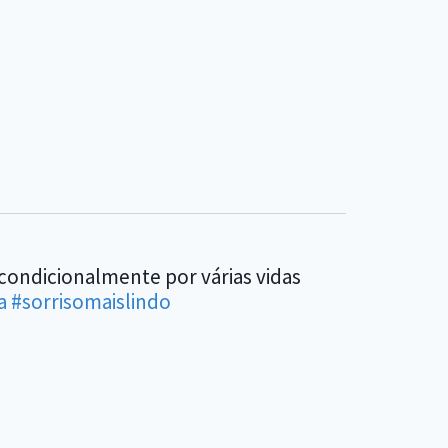
condicionalmente por várias vidas
a
#sorrisomaislindo