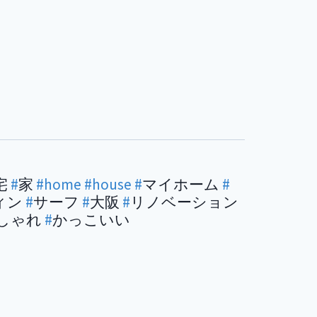
宅
#
家
#home
#house
#
マイホーム
#
ィン
#
サーフ
#
大阪
#
リノベーション
しゃれ
#
かっこいい