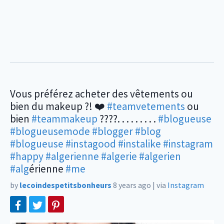
Vous préférez acheter des vêtements ou
bien du makeup ?! ❤️
#teamvetements
ou
bien
#teammakeup
????. . . . . . . . .
#blogueuse
#blogueusemode
#blogger
#blog
#blogueuse
#instagood
#instalike
#instagram
#happy
#algerienne
#algerie
#algerien
#alg
érienne
#me
by
lecoindespetitsbonheurs
8 years ago
|
via
Instagram