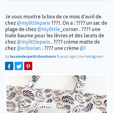
Je vous montre la box de ce mois d’avril de
chez
@mylittleparis
????. On a : ???? un sac de
plage de chez
@mylittle
_corner . ???? une
huile baume pour les lèvres et des lacets de
chez
@mylittleparis
. ???? crème matte de
chez
@erborian
. ???? une crème
@l
by
lecoindespetitsbonheurs
8 years ago
|
via
Instagram