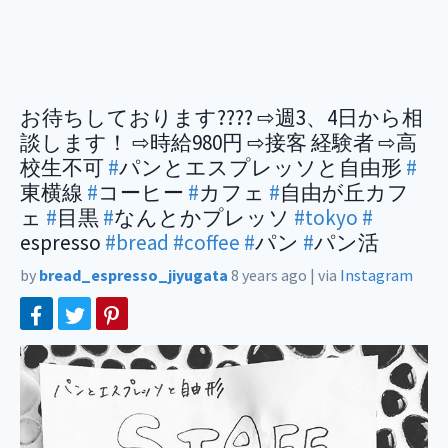
お待ちしております???? ⇨週3、4日から相
談します！ ⇨時給980円 ⇨接客 経験者 ⇨高
校生不可
#
パンとエスプレッソと自由形
#
東横線
#
コーヒー
#
カフェ
#
自由が丘カフ
ェ
#
目黒
#
なんとかプレッソ
#tokyo
#
espresso
#bread
#coffee
#
パン
#
パン活
by
bread_espresso_jiyugata
8 years ago
|
via
Instagram