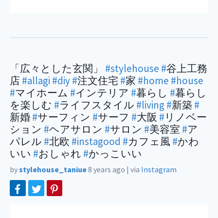
「広々とした玄関」
#stylehouse
#
谷上工務
店
#allagi
#diy
#
注文住宅
#
家
#home
#house
#
マイホーム
#
インテリア
#
暮らし
#
暮らし
を楽しむ
#
ライフスタイル
#living
#
新築
#
新婚
#
サーフィン
#
サーフ
#
大阪
#
リノベー
ション
#
ヘアサロン
#
サロン
#
美容室
#
ア
パレル
#
北欧
#instagood
#
カフェ風
#
かわ
いい
#
おしゃれ
#
かっこいい
by
stylehouse_taniue
8 years ago
|
via
Instagram