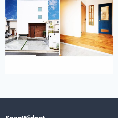
SnapWidget