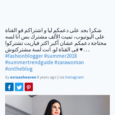
شكرا بجد على دعمكم ليا و اشتراكم فو القناة
على اليوتيوب، تميت الألف مشترك بس انا لسه
محتاجة دعمكم عشان أكبر اكتر فياريت تشتركوا
قى القناة لو. انت لسة مشتركتوش ♥️ . . .
#fashionblogger
#summer2018
#summertrendguide
#zarawoman
#ontheblog
by
esraasheaven
8 years ago
|
via
Instagram