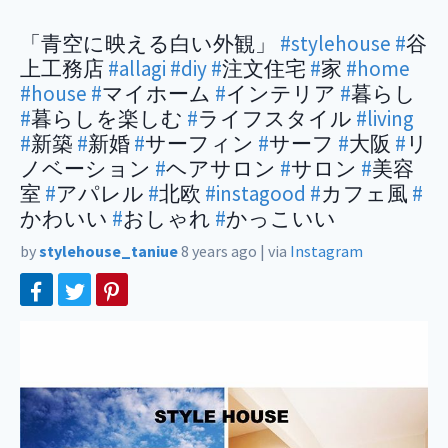
「青空に映える白い外観」
#stylehouse
#
谷
上工務店
#allagi
#diy
#
注文住宅
#
家
#home
#house
#
マイホーム
#
インテリア
#
暮らし
#
暮らしを楽しむ
#
ライフスタイル
#living
#
新築
#
新婚
#
サーフィン
#
サーフ
#
大阪
#
リ
ノベーション
#
ヘアサロン
#
サロン
#
美容
室
#
アパレル
#
北欧
#instagood
#
カフェ風
#
かわいい
#
おしゃれ
#
かっこいい
by
stylehouse_taniue
8 years ago
|
via
Instagram