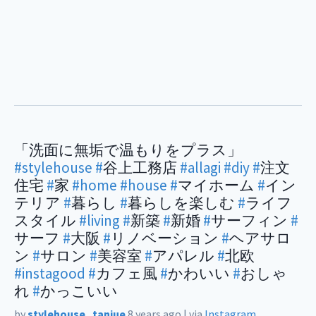
「洗面に無垢で温もりをプラス」
#stylehouse
#
谷上工務店
#allagi
#diy
#
注文
住宅
#
家
#home
#house
#
マイホーム
#
イン
テリア
#
暮らし
#
暮らしを楽しむ
#
ライフ
スタイル
#living
#
新築
#
新婚
#
サーフィン
#
サーフ
#
大阪
#
リノベーション
#
ヘアサロ
ン
#
サロン
#
美容室
#
アパレル
#
北欧
#instagood
#
カフェ風
#
かわいい
#
おしゃ
れ
#
かっこいい
by
stylehouse_taniue
8 years ago
|
via
Instagram