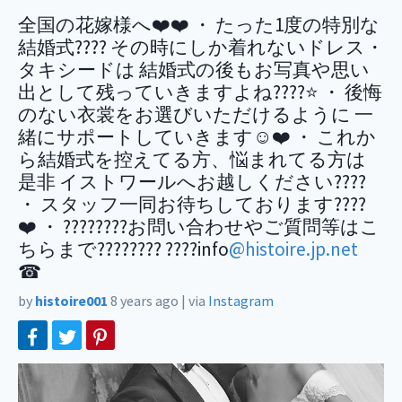
全国の花嫁様へ❤️❤️ ・ たった1度の特別な
結婚式???? その時にしか着れないドレス・
タキシードは 結婚式の後もお写真や思い
出として残っていきますよね????⭐️ ・ 後悔
のない衣裳をお選びいただけるように 一
緒にサポートしていきます☺️❤️ ・ これか
ら結婚式を控えてる方、悩まれてる方は
是非 イストワールへお越しください????
・ スタッフ一同お待ちしております????
❤️ ・ ????????お問い合わせやご質問等はこ
ちらまで???????? ????info
@histoire.jp.net
☎
by
histoire001
8 years ago
|
via
Instagram