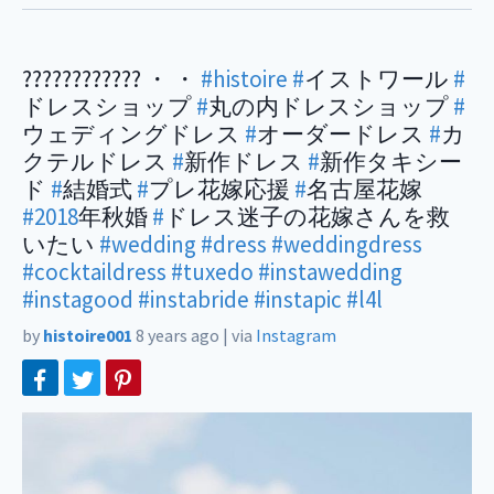
???????????? ・ ・
#histoire
#
イストワール
#
ドレスショップ
#
丸の内ドレスショップ
#
ウェディングドレス
#
オーダードレス
#
カ
クテルドレス
#
新作ドレス
#
新作タキシー
ド
#
結婚式
#
プレ花嫁応援
#
名古屋花嫁
#2018
年秋婚
#
ドレス迷子の花嫁さんを救
いたい
#wedding
#dress
#weddingdress
#cocktaildress
#tuxedo
#instawedding
#instagood
#instabride
#instapic
#l4l
by
histoire001
8 years ago
|
via
Instagram