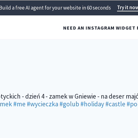
Try it no
Build a free AI agent for your website in 60 seconds
NEED AN INSTAGRAM WIDGET 
ckich - dzień 4 - zamek w Gniewie - na deser maj
amek
#me
#wycieczka
#golub
#holiday
#castle
#po