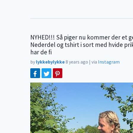
NYHED!!! Så piger nu kommer der et ge
Nederdel og tshirt i sort med hvide pr
har de fi
by
lykkebylykke
8 years ago
|
via
Instagram