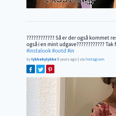
???????????? Så er der også kommet res
også i en mint udgave???????????? Tak 
#instalook
#ootd
#in
by
lykkebylykke
8 years ago
|
via
Instagram