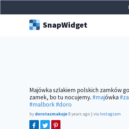
Snap
Widget
Majówka szlakiem polskich zamków goty
zamek, bo tu nocujemy.
#maj
ówka
#z
#malbork
#doro
by
dorotasmakuje
8 years ago
|
via
Instagram