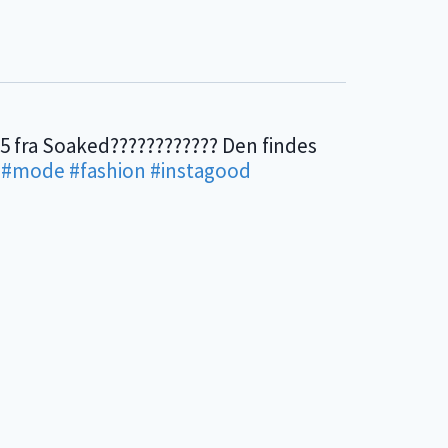
95 fra Soaked???????????? Den findes
?
#mode
#fashion
#instagood