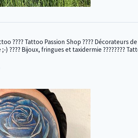
too ???? Tattoo Passion Shop ???? Décorateurs de 
e ;-) ???? Bijoux, fringues et taxidermie ???????? Ta
m