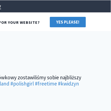
w
YES PLEASE!
FOR YOUR WEBSITE?
ówkowy zostawiliśmy sobie najbliższy
land
#polishgirl
#freetime
#kwidzyn