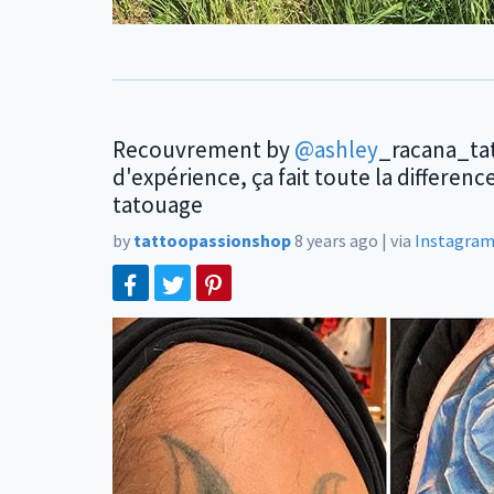
Recouvrement by
@ashley
_racana_tat
d'expérience, ça fait toute la differenc
tatouage
by
tattoopassionshop
8 years ago
|
via
Instagra