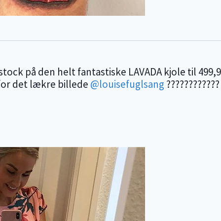
tock på den helt fantastiske LAVADA kjole til 499,
for det lækre billede
@louisefuglsang
???????????