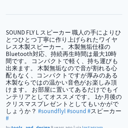
SOUND FLY L スピーカー 職人の手によりひ
とつひとつ丁寧に作り上げられたワイヤ
レス木製スピーカー。 木製無垢仕様の
Bluetooth対応、持続再生時間は最大10時
間です。 コンパクトで軽く、持ち運びも
出来ます。 木製無垢なので音が割れる心
配もなく、コンパクトですが厚みのある
木製ならではの温かい音色がお楽しみ頂
けます。 お部屋に置いてあるだけでもイ
ンテリアとしてオススメです。 1か月後の
クリスマスプレゼントとしてもいかがで
しょうか？
#soundflyl
#sound
#
スピーカー
#
by
tools_and_design
9 years ago
|
via
Instagram