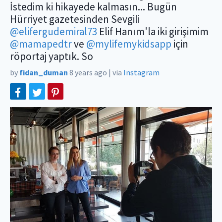
İstedim ki hikayede kalmasın... Bugün
Hürriyet gazetesinden Sevgili
@elifergudemiral73
Elif Hanım'la iki girişimim
@mamapedtr
ve
@mylifemykidsapp
için
röportaj yaptık. So
by
fidan_duman
8 years ago
|
via
Instagram