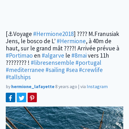
[⚓️Voyage
#Hermione2018
] ???? M.Franusiak
Jens, le bosco de L’
#Hermione
, à 40m de
haut, sur le grand mât ????! Arrivée prévue à
#Portimao
en
#algarve
le
#8mai
vers 11h
???????? !
#libresensemble
#portugal
#mediterranee
#sailing
#sea
#crewlife
#tallships
by
hermione_lafayette
8 years ago
|
via
Instagram