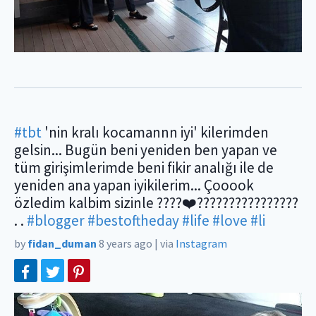
#tbt
'nin kralı kocamannn iyi' kilerimden
gelsin... Bugün beni yeniden ben yapan ve
tüm girişimlerimde beni fikir analığı ile de
yeniden ana yapan iyikilerim... Çooook
özledim kalbim sizinle ????❤️????????????????
. .
#blogger
#bestoftheday
#life
#love
#li
by
fidan_duman
8 years ago
|
via
Instagram