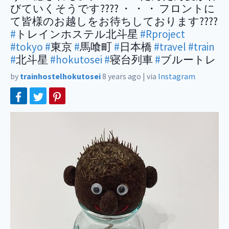
びていくそうです???? ・ ・ ・ フロントに
て皆様のお越しをお待ちしております????
#
トレインホステル北斗星
#Rproject
#tokyo
#
東京
#
馬喰町
#
日本橋
#travel
#train
#
北斗星
#hokutosei
#
寝台列車
#
ブルートレ
by
trainhostelhokutosei
8 years ago
|
via
Instagram