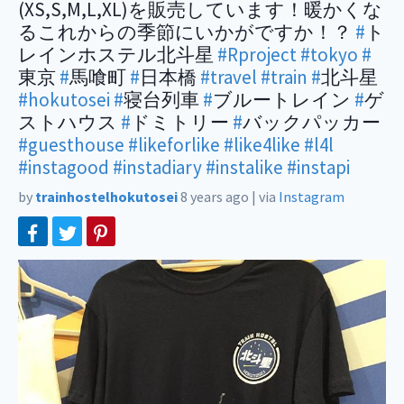
(XS,S,M,L,XL)を販売しています！暖かくな
るこれからの季節にいかがですか！？
#
ト
レインホステル北斗星
#Rproject
#tokyo
#
東京
#
馬喰町
#
日本橋
#travel
#train
#
北斗星
#hokutosei
#
寝台列車
#
ブルートレイン
#
ゲ
ストハウス
#
ドミトリー
#
バックパッカー
#guesthouse
#likeforlike
#like4like
#l4l
#instagood
#instadiary
#instalike
#instapi
by
trainhostelhokutosei
8 years ago
|
via
Instagram