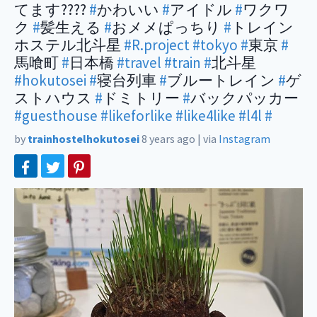
てます????
#
かわいい
#
アイドル
#
ワクワ
ク
#
髪生える
#
おメメぱっちり
#
トレイン
ホステル北斗星
#R.project
#tokyo
#
東京
#
馬喰町
#
日本橋
#travel
#train
#
北斗星
#hokutosei
#
寝台列車
#
ブルートレイン
#
ゲ
ストハウス
#
ドミトリー
#
バックパッカー
#guesthouse
#likeforlike
#like4like
#l4l
#
by
trainhostelhokutosei
8 years ago
|
via
Instagram