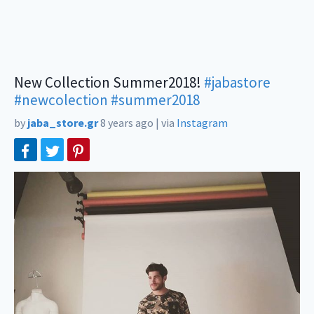
New Collection Summer2018!
#jabastore
#newcolection
#summer2018
by
jaba_store.gr
8 years ago
|
via
Instagram