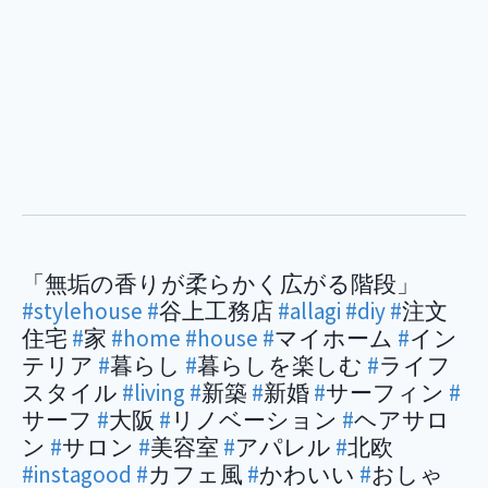
「無垢の香りが柔らかく広がる階段」
#stylehouse
#
谷上工務店
#allagi
#diy
#
注文
住宅
#
家
#home
#house
#
マイホーム
#
イン
テリア
#
暮らし
#
暮らしを楽しむ
#
ライフ
スタイル
#living
#
新築
#
新婚
#
サーフィン
#
サーフ
#
大阪
#
リノベーション
#
ヘアサロ
ン
#
サロン
#
美容室
#
アパレル
#
北欧
#instagood
#
カフェ風
#
かわいい
#
おしゃ