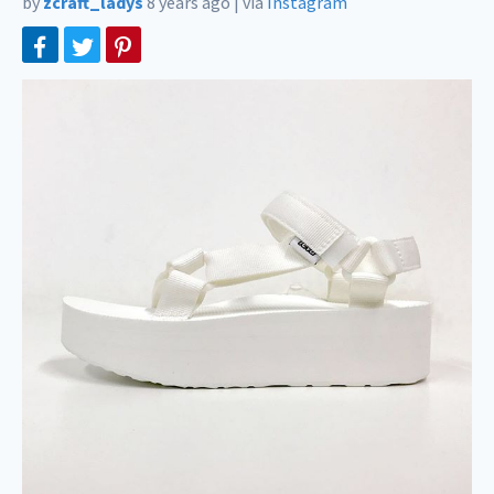
by
zcraft_ladys
8 years ago
|
via
Instagram