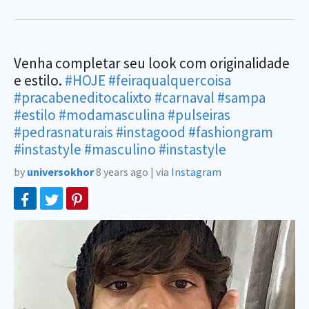
Venha completar seu look com originalidade
e estilo.
#HOJE
#feiraqualquercoisa
#pracabeneditocalixto
#carnaval
#sampa
#estilo
#modamasculina
#pulseiras
#pedrasnaturais
#instagood
#fashiongram
#instastyle
#masculino
#instastyle
by
universokhor
8 years ago
|
via
Instagram