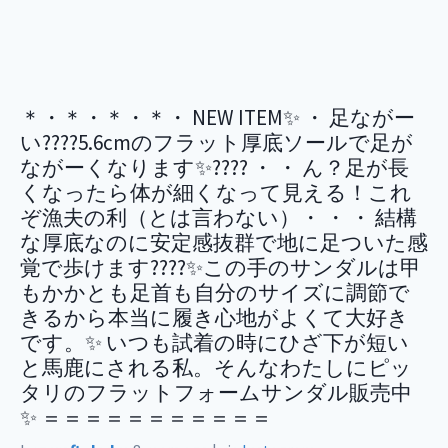
＊・＊・＊・＊・ NEW ITEM✨ ・ 足ながー
い????5.6cmのフラット厚底ソールで足が
ながーくなります✨???? ・ ・ ん？足が長
くなったら体が細くなって見える！これ
ぞ漁夫の利（とは言わない）・ ・ ・ 結構
な厚底なのに安定感抜群で地に足ついた感
覚で歩けます????✨この手のサンダルは甲
もかかとも足首も自分のサイズに調節で
きるから本当に履き心地がよくて大好き
です。✨ いつも試着の時にひざ下が短い
と馬鹿にされる私。そんなわたしにピッ
タリのフラットフォームサンダル販売中
✨ ＝＝＝＝＝＝＝＝＝＝＝