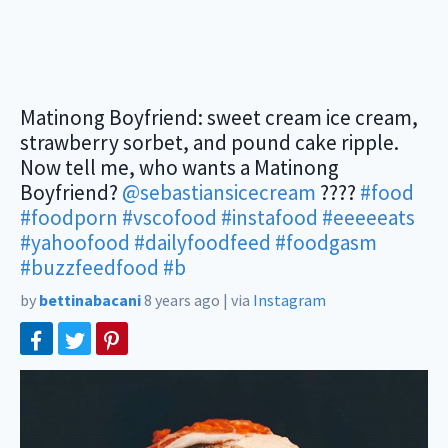
Matinong Boyfriend: sweet cream ice cream,
strawberry sorbet, and pound cake ripple.
Now tell me, who wants a Matinong
Boyfriend?
@sebastiansicecream
????
#food
#foodporn
#vscofood
#instafood
#eeeeeats
#yahoofood
#dailyfoodfeed
#foodgasm
#buzzfeedfood
#b
by
bettinabacani
8 years ago
|
via
Instagram