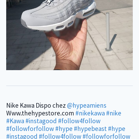
Nike Kawa Dispo chez
@hypeamiens
Www.thehypestore.com
#nikekawa
#nike
#Kawa
#instagood
#follow4follow
#followforfollow
#hype
#hypebeast
#hype
#instagood
#follow4follow
#followforfollow