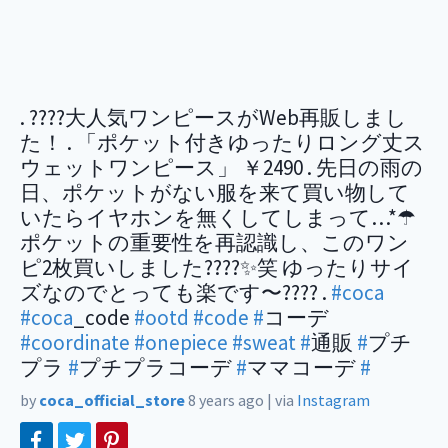
. ????大人気ワンピースがWeb再販しまし
た！ . 「ポケット付きゆったりロング丈ス
ウェットワンピース」 ￥2490 . 先日の雨の
日、ポケットがない服を来て買い物して
いたらイヤホンを無くしてしまって…*☂︎
ポケットの重要性を再認識し、このワン
ピ2枚買いしました????✨笑 ゆったりサイ
ズなのでとっても楽です〜???? .
#coca
#coca
_code
#ootd
#code
#
コーデ
#coordinate
#onepiece
#sweat
#
通販
#
プチ
プラ
#
プチプラコーデ
#
ママコーデ
#
by
coca_official_store
8 years ago
|
via
Instagram