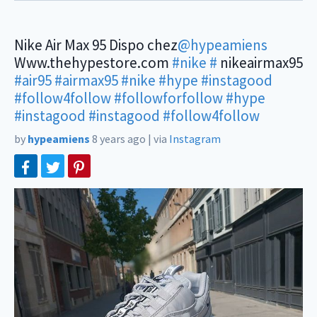
Nike Air Max 95 Dispo chez
@hypeamiens
Www.thehypestore.com
#nike
#
nikeairmax95
#air95
#airmax95
#nike
#hype
#instagood
#follow4follow
#followforfollow
#hype
#instagood
#instagood
#follow4follow
by
hypeamiens
8 years ago
|
via
Instagram