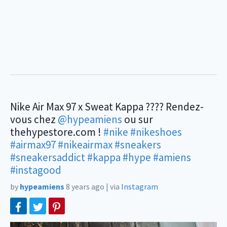
Nike Air Max 97 x Sweat Kappa ???? Rendez-
vous chez
@hypeamiens
ou sur
thehypestore.com !
#nike
#nikeshoes
#airmax97
#nikeairmax
#sneakers
#sneakersaddict
#kappa
#hype
#amiens
#instagood
by
hypeamiens
8 years ago
|
via
Instagram