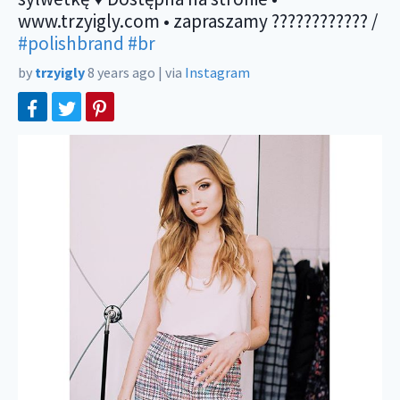
www.trzyigly.com • zapraszamy ???????????? /
#polishbrand
#br
by
trzyigly
8 years ago
|
via
Instagram