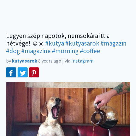
Legyen szép napotok, nemsokára itt a
hétvége! ☺️☀️
#kutya
#kutyasarok
#magazin
#dog
#magazine
#morning
#coffee
by
kutyasarok
8 years ago
|
via
Instagram