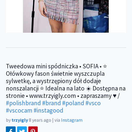
Tweedowa mini spódniczka • SOFIA • ⭐️
Ołówkowy fason świetnie wyszczupla
sylwetkę, a wystrzępiony dół dodaje
nonszalancji ⭐️ Idealna na lato ☀️ Dostępna na
stronie • www.trzyigly.com • zapraszamy ♥️ /
#polishbrand
#brand
#poland
#vsco
#vscocam
#instagood
by
trzyigly
8 years ago
|
via
Instagram