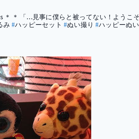
dles, Peaches ＊ ＊ 「…見事に僕らと被って
るみ
#
ハッピーセット
#
ぬい撮り
#
ハッピーぬ