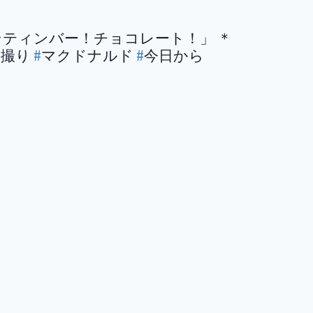
ない！ようこそティンバー！チョコレート！」 ＊
い撮り
#
マクドナルド
#
今日から