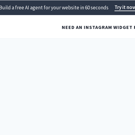
Try it no
Build a free AI agent for your website in 60 seconds
NEED AN INSTAGRAM WIDGET 