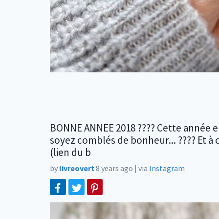
BONNE ANNEE 2018 ???? Cette année enco
soyez comblés de bonheur... ???? Et à 
(lien du b
by
livreovert
8 years ago
|
via
Instagram