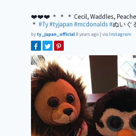
❤️❤️❤️ ＊ ＊ ＊ Cecil, Wad
＊
#Ty
#tyjapan
#mcdonalds
#
ぬいぐ
by
ty_japan_official
8 years ago
|
via
Instagram