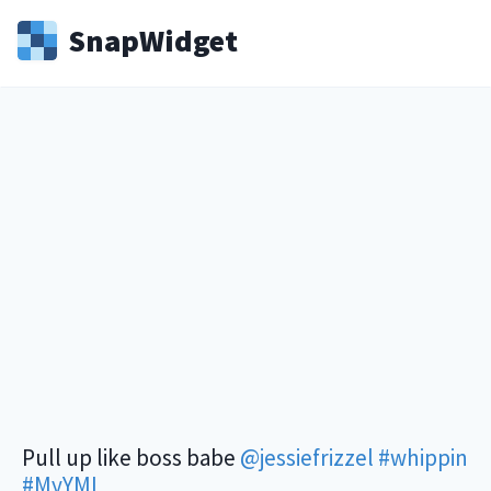
Snap
Widget
Pull up like boss babe
@jessiefrizzel
#whippin
#MyYMI