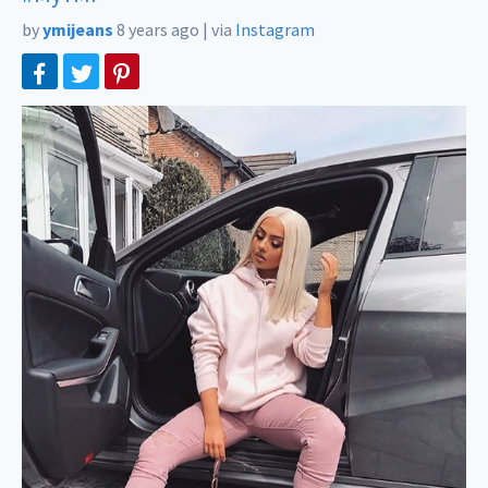
by
ymijeans
8 years ago
|
via
Instagram