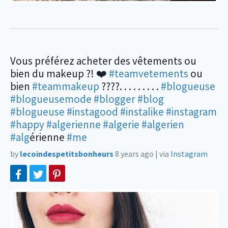
Vous préférez acheter des vêtements ou
bien du makeup ?! ❤️
#teamvetements
ou
bien
#teammakeup
????. . . . . . . . .
#blogueuse
#blogueusemode
#blogger
#blog
#blogueuse
#instagood
#instalike
#instagram
#happy
#algerienne
#algerie
#algerien
#alg
érienne
#me
by
lecoindespetitsbonheurs
8 years ago
|
via
Instagram