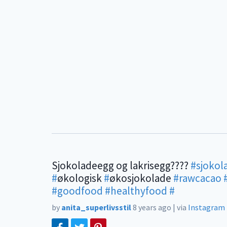
Sjokoladeegg og lakrisegg????
#sjokol
#
økologisk
#
økosjokolade
#rawcacao
#goodfood
#healthyfood
#
by
anita_superlivsstil
8 years ago
|
via
Instagram