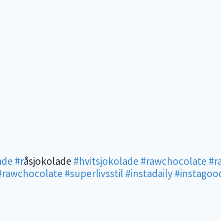
ade
#r
åsjokolade
#hvitsjokolade
#rawchocolate
#r
#rawchocolate
#superlivsstil
#instadaily
#instagoo