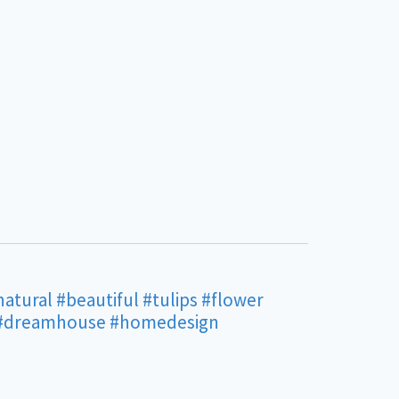
natural
#beautiful
#tulips
#flower
#dreamhouse
#homedesign