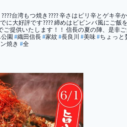
! ????台湾もつ焼き???? 辛さはピリ辛とゲ
でに大好評です???? 締めはビビンバ風にご
定でご提供いたします！！ 信長の夏の陣、是非ご
阜公園
#
織田信長
#
家紋
#
長良川
#
美味
#
ちょっと
ガン焼き
#
全