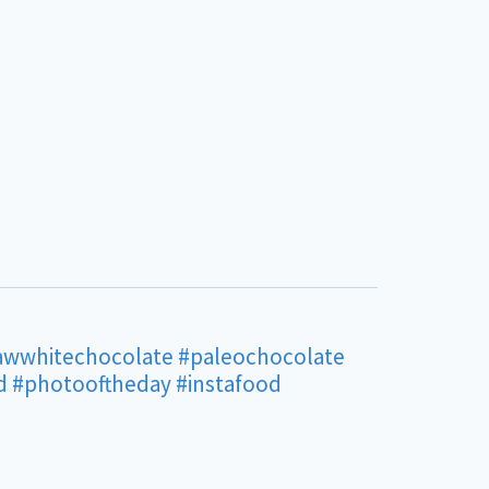
awwhitechocolate
#paleochocolate
d
#photooftheday
#instafood