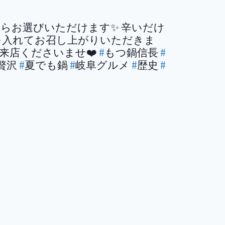
キ辛からお選びいただけます✨ 辛いだけ
飯を入れてお召し上がりいただきま
来店くださいませ❤️
#
もつ鍋信長
#
贅沢
#
夏でも鍋
#
岐阜グルメ
#
歴史
#