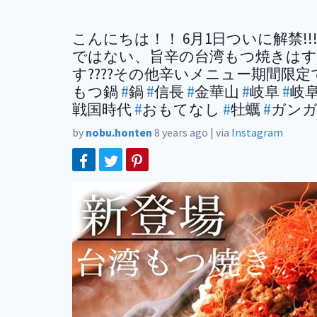
こんにちは！！ 6月1日ついに解禁!!
ではない、旨辛の台湾もつ焼きはす
す????その他辛いメニュー期間限
もつ鍋
#
鍋
#
信長
#
金華山
#
岐阜
#
岐
戦国時代
#
おもてなし
#
牡蠣
#
ガン
by
nobu.honten
8 years ago
|
via
Instagram