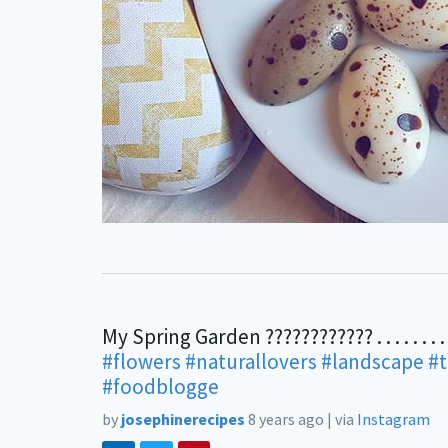
My Spring Garden ???????????? . . . . . . . . . . 
#flowers
#naturallovers
#landscape
#
#foodblogge
by
josephinerecipes
8 years ago
|
via
Instagram