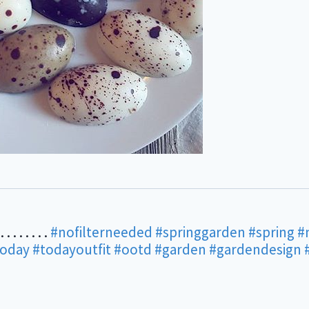
. . . . . .
#nofilterneeded
#springgarden
#spring
#
today
#todayoutfit
#ootd
#garden
#gardendesign