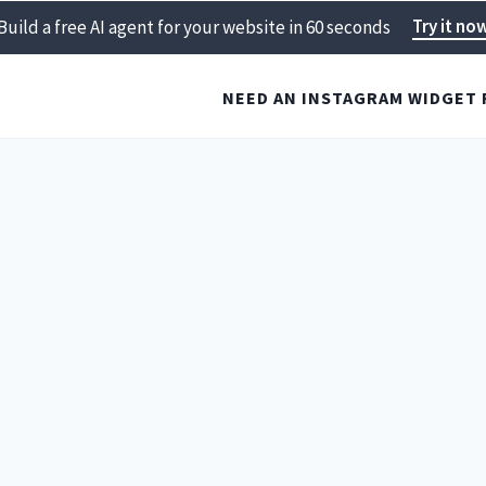
Try it no
Build a free AI agent for your website in 60 seconds
NEED AN INSTAGRAM WIDGET 