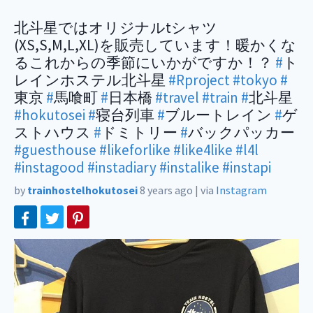
北斗星ではオリジナルtシャツ
(XS,S,M,L,XL)を販売しています！暖かくな
るこれからの季節にいかがですか！？
#
ト
レインホステル北斗星
#Rproject
#tokyo
#
東京
#
馬喰町
#
日本橋
#travel
#train
#
北斗星
#hokutosei
#
寝台列車
#
ブルートレイン
#
ゲ
ストハウス
#
ドミトリー
#
バックパッカー
#guesthouse
#likeforlike
#like4like
#l4l
#instagood
#instadiary
#instalike
#instapi
by
trainhostelhokutosei
8 years ago
|
via
Instagram