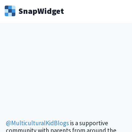
Snap
Widget
@MulticulturalKidBlogs
is a supportive
community with parents from around the