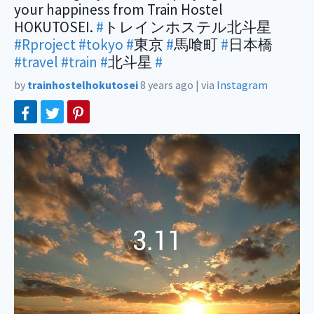
your happiness from Train Hostel
HOKUTOSEI.
#
トレインホステル北斗星
#Rproject
#tokyo
#
東京
#
馬喰町
#
日本橋
#travel
#train
#
北斗星
#
by
trainhostelhokutosei
8 years ago
|
via
Instagram