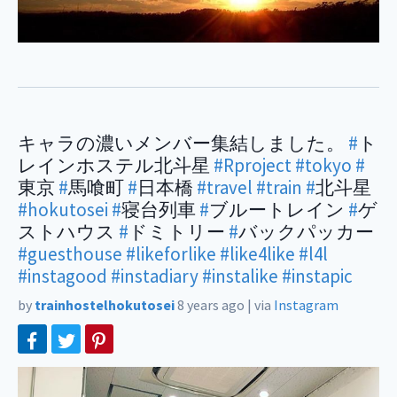
キャラの濃いメンバー集結しました。
#
ト
レインホステル北斗星
#Rproject
#tokyo
#
東京
#
馬喰町
#
日本橋
#travel
#train
#
北斗星
#hokutosei
#
寝台列車
#
ブルートレイン
#
ゲ
ストハウス
#
ドミトリー
#
バックパッカー
#guesthouse
#likeforlike
#like4like
#l4l
#instagood
#instadiary
#instalike
#instapic
by
trainhostelhokutosei
8 years ago
|
via
Instagram