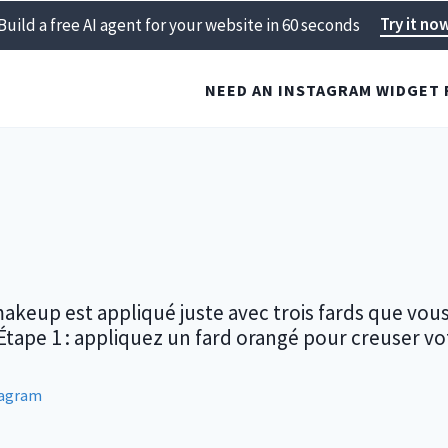
Try it no
Build a free AI agent for your website in 60 seconds
NEED AN INSTAGRAM WIDGET 
akeup est appliqué juste avec trois fards que vou
Étape 1 : appliquez un fard orangé pour creuser vot
tagram