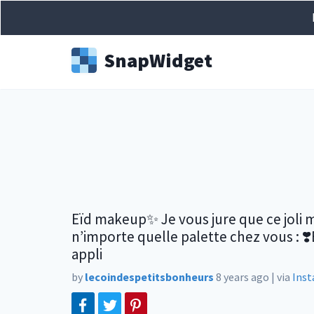
Snap
Widget
Eïd makeup✨ Je vous jure que ce joli m
n’importe quelle palette chez vous : ❣️
appli
by
lecoindespetitsbonheurs
8 years ago
|
via
Ins