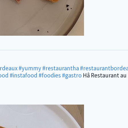
ordeaux
#yummy
#restaurantha
#restaurantborde
ood
#instafood
#foodies
#gastro
Hâ Restaurant au 