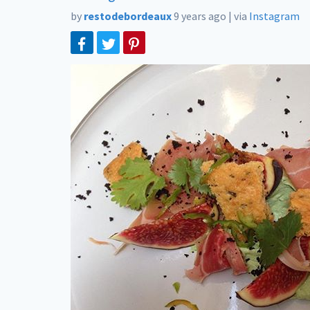
by
restodebordeaux
9 years ago
|
via
Instagram