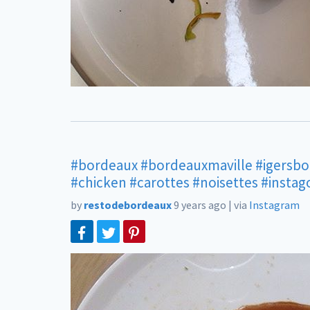
#bordeaux
#bordeauxmaville
#igersb
#chicken
#carottes
#noisettes
#instag
by
restodebordeaux
9 years ago
|
via
Instagram