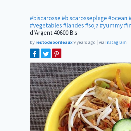
#biscarosse
#biscarosseplage
#ocean
#vegetables
#landes
#soja
#yummy
#i
d'Argent 40600 Bis
by
restodebordeaux
9 years ago
|
via
Instagram