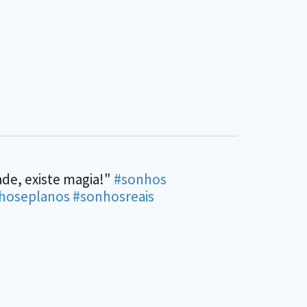
ade, existe magia!"
#sonhos
hoseplanos
#sonhosreais