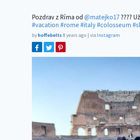
Pozdrav z Ríma od
@matejko17
???? Už
#vacation
#rome
#italy
#colosseum
#s
by
hoffebelts
8 years ago
|
via
Instagram