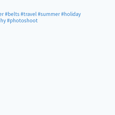
er
#belts
#travel
#summer
#holiday
phy
#photoshoot