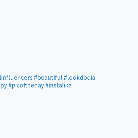
linfluencers
#beautiful
#lookdodia
ppy
#picoftheday
#instalike