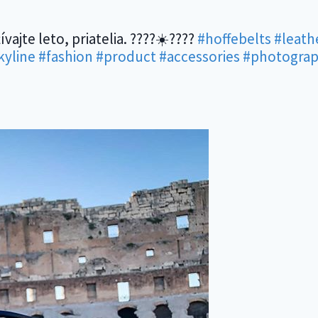
ívajte leto, priatelia. ????☀️????
#hoffebelts
#leath
kyline
#fashion
#product
#accessories
#photogra