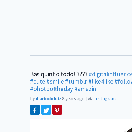
Basiquinho todo! ????
#digitalinfluenc
#cute
#smile
#tumblr
#like4like
#follo
#photooftheday
#amazin
by
diariodoluiz
8 years ago
|
via
Instagram