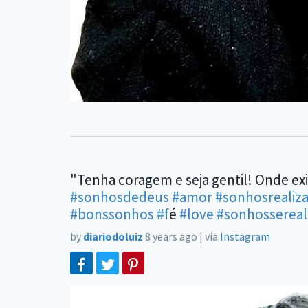
"Tenha coragem e seja gentil! Onde exi
#sonhosdedeus
#amor
#sonhosrealiz
#bonssonhos
#f
é
#love
#sonhossereal
by
diariodoluiz
8 years ago
|
via
Instagram