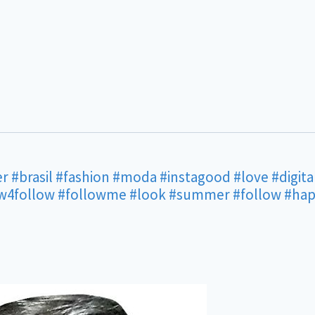
er
#brasil
#fashion
#moda
#instagood
#love
#digita
w4follow
#followme
#look
#summer
#follow
#ha