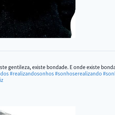
ste gentileza, existe bondade. E onde existe bond
ados
#realizandosonhos
#sonhoserealizando
#son
iz