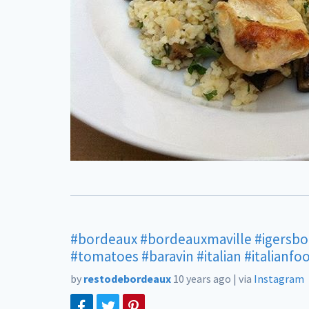
#bordeaux
#bordeauxmaville
#igersb
#tomatoes
#baravin
#italian
#italianfo
by
restodebordeaux
10 years ago
|
via
Instagram