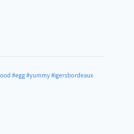
food
#egg
#yummy
#igersbordeaux