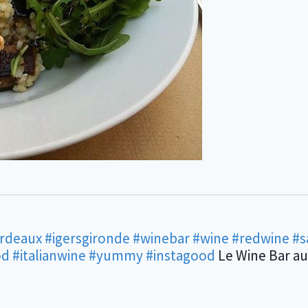
ordeaux
#igersgironde
#winebar
#wine
#redwine
#s
od
#italianwine
#yummy
#instagood
Le Wine Bar au