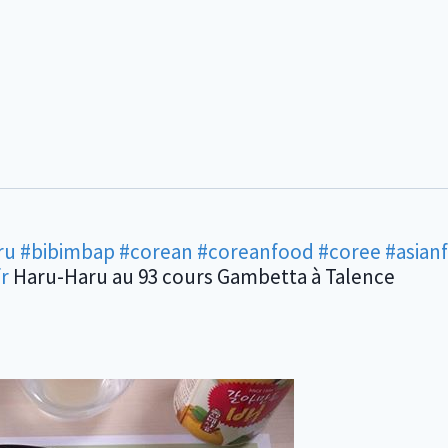
ru
#bibimbap
#corean
#coreanfood
#coree
#asian
r
Haru-Haru au 93 cours Gambetta à Talence