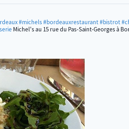
ordeaux
#michels
#bordeauxrestaurant
#bistrot
#c
serie
Michel's au 15 rue du Pas-Saint-Georges à B