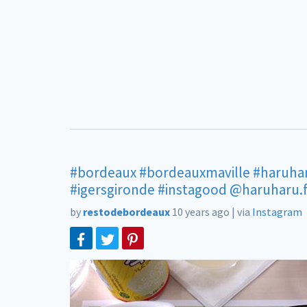
#bordeaux
#bordeauxmaville
#haruha
#igersgironde
#instagood
@haruharu.f
by
restodebordeaux
10 years ago
|
via
Instagram