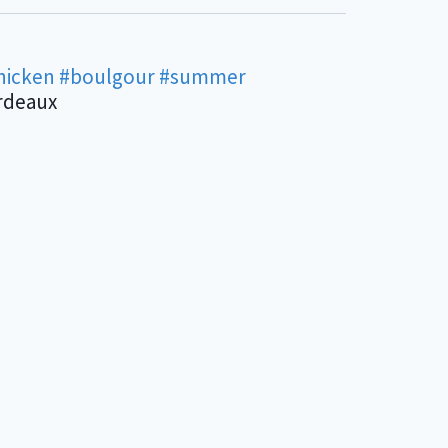
hicken
#boulgour
#summer
ordeaux