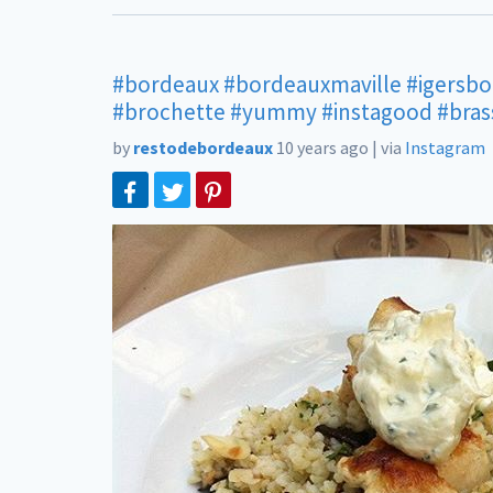
#bordeaux
#bordeauxmaville
#igersb
#brochette
#yummy
#instagood
#bras
by
restodebordeaux
10 years ago
|
via
Instagram