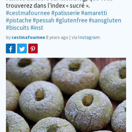
trouverez dans l’index « sucré ».
#cestmafournee
#patisserie
#amaretti
#pistache
#pessah
#glutenfree
#sansgluten
#biscuits
#inst
by
cestmafournee
8 years ago
|
via
Instagram