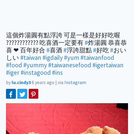
這個炸湯圓有點浮誇 可是一樣是好好吃喔
???????????? 吃喜酒一定要有
#
炸湯圓 恭喜恭
喜 ❤ 百年好合
#
喜酒
#
浮誇甜點
#
好吃
#
おい
しい
#taiwan
#igdaily
#yum
#taiwanfood
#food
#yummy
#taiwanesefood
#igertaiwan
#iger
#instagood
#ins
by
lu.cindy3
6 years ago
|
via
Instagram