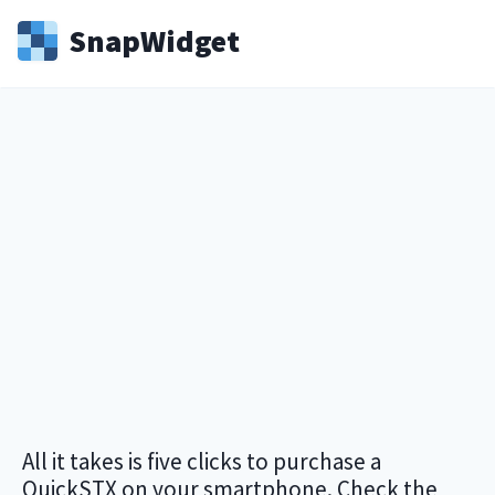
Snap
Widget
All it takes is five clicks to purchase a
QuickSTX on your smartphone. Check the