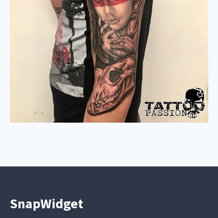
SnapWidget