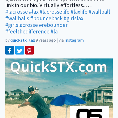
link in our bio. Virtually effortless... . .
#lacrosse
#lax
#lacrosselife
#laxlife
#wallball
#wallballs
#bounceback
#girlslax
#girlslacrosse
#rebounder
#feelthedifference
#la
by
quickstx_lax
9 years ago
|
via
Instagram