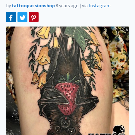
by
tattoopassionshop
8 years ago
|
via
Instagram