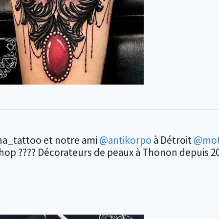
na_tattoo et notre ami
@antikorpo
à Détroit
@mot
Shop ???? Décorateurs de peaux à Thonon depuis 2005
m