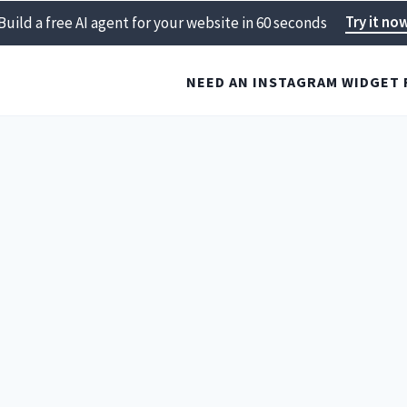
Try it no
Build a free AI agent for your website in 60 seconds
NEED AN INSTAGRAM WIDGET 