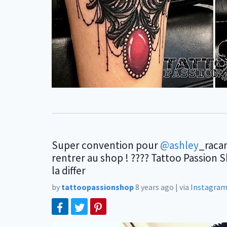
Super convention pour
@ashley
_raca
rentrer au shop ! ???? Tattoo Passion 
la differ
by
tattoopassionshop
8 years ago
|
via
Instagra