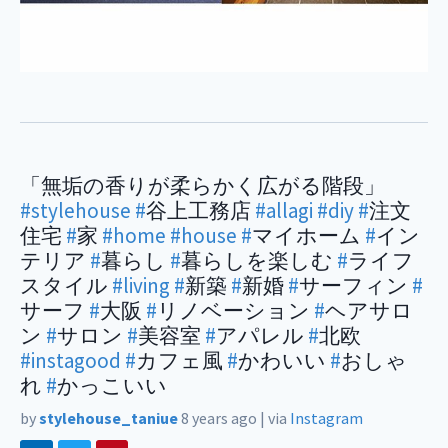
「無垢の香りが柔らかく広がる階段」
#stylehouse
#
谷上工務店
#allagi
#diy
#
注文
住宅
#
家
#home
#house
#
マイホーム
#
イン
テリア
#
暮らし
#
暮らしを楽しむ
#
ライフ
スタイル
#living
#
新築
#
新婚
#
サーフィン
#
サーフ
#
大阪
#
リノベーション
#
ヘアサロ
ン
#
サロン
#
美容室
#
アパレル
#
北欧
#instagood
#
カフェ風
#
かわいい
#
おしゃ
れ
#
かっこいい
by
stylehouse_taniue
8 years ago
|
via
Instagram