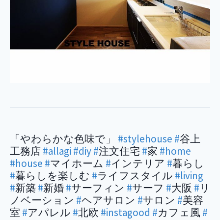
「やわらかな色味で」
#stylehouse
#
谷上
工務店
#allagi
#diy
#
注文住宅
#
家
#home
#house
#
マイホーム
#
インテリア
#
暮らし
#
暮らしを楽しむ
#
ライフスタイル
#living
#
新築
#
新婚
#
サーフィン
#
サーフ
#
大阪
#
リ
ノベーション
#
ヘアサロン
#
サロン
#
美容
室
#
アパレル
#
北欧
#instagood
#
カフェ風
#