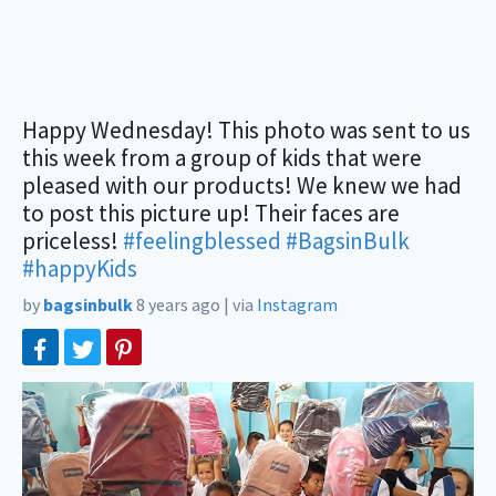
Happy Wednesday! This photo was sent to us
this week from a group of kids that were
pleased with our products! We knew we had
to post this picture up! Their faces are
priceless!
#feelingblessed
#BagsinBulk
#happyKids
by
bagsinbulk
8 years ago
|
via
Instagram