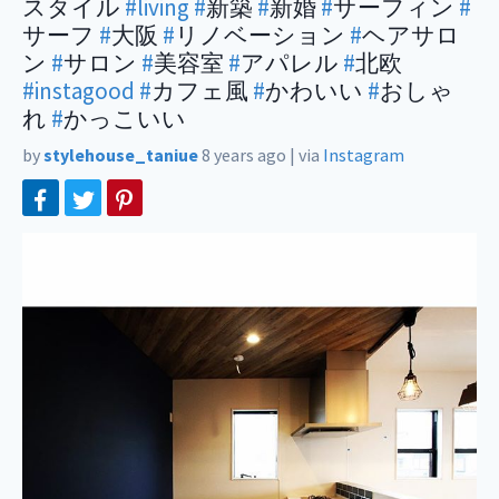
スタイル
#living
#
新築
#
新婚
#
サーフィン
#
サーフ
#
大阪
#
リノベーション
#
ヘアサロ
ン
#
サロン
#
美容室
#
アパレル
#
北欧
#instagood
#
カフェ風
#
かわいい
#
おしゃ
れ
#
かっこいい
by
stylehouse_taniue
8 years ago
|
via
Instagram