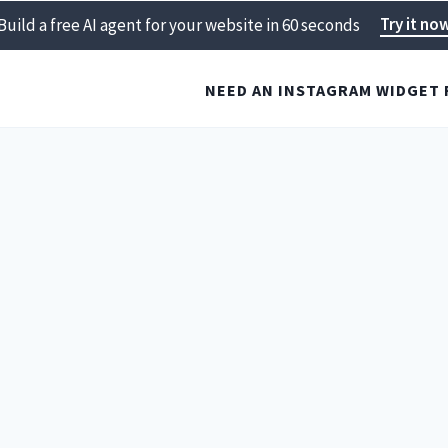
Try it no
Build a free AI agent for your website in 60 seconds
NEED AN INSTAGRAM WIDGET 