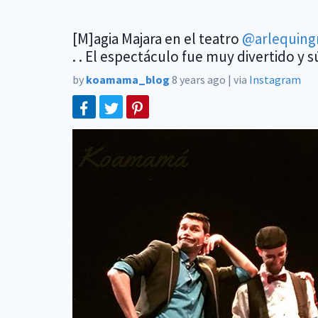
[M]agia Majara en el teatro
@arlequing
. . El espectáculo fue muy divertido y 
by
koamama_blog
8 years ago
|
via
Instagram