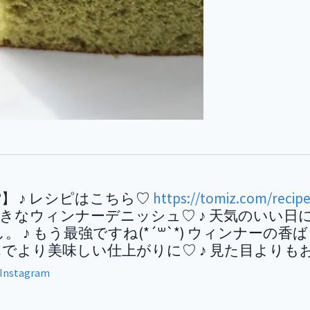
??】 ♪ レシピはこちら♡
https://tomiz.com/recipe
きなウィンナーデニッシュ♡ ♪ 天気のいい日
 ♪ もう最強ですね(*´꒳`*) ウィンナー
でより美味しい仕上がりに♡ ♪ 見た目よりも
Instagram