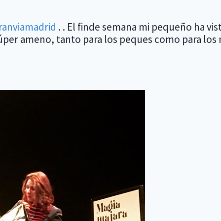
ranviamadrid
. . El finde semana mi pequeño ha vis
súper ameno, tanto para los peques como para los m