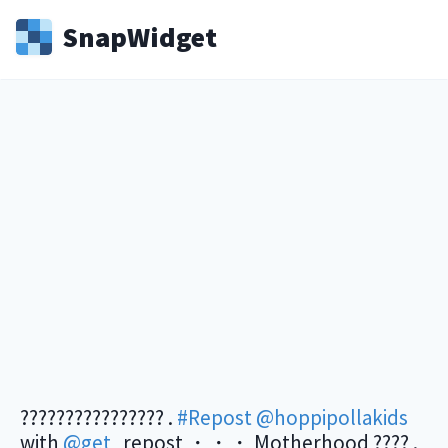
Snap
Widget
???????????????? .
#Repost
@hoppipollakids
with
@get
_repost ・・・ Motherhood ???? .