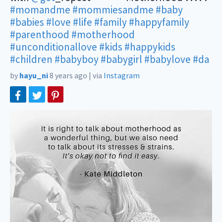
#momandme
#mommiesandme
#baby
#babies
#love
#life
#family
#happyfamily
#parenthood
#motherhood
#unconditionallove
#kids
#happykids
#children
#babyboy
#babygirl
#babylove
#da
by
hayu_ni
8 years ago
|
via
Instagram