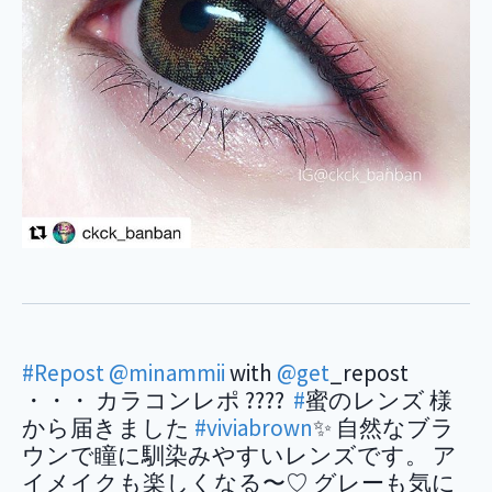
#Repost
@minammii
with
@get
_repost
・・・ カラコンレポ ????
#
蜜のレンズ 様
から届きました
#viviabrown
✨ 自然なブラ
ウンで瞳に馴染みやすいレンズです。 ア
イメイクも楽しくなる〜♡ グレーも気に