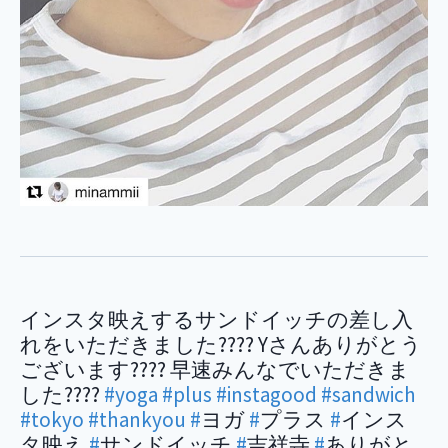
インスタ映えするサンドイッチの差し入
れをいただきました???? Yさんありがとう
ございます???? 早速みんなでいただきま
した????
#yoga
#plus
#instagood
#sandwich
#tokyo
#thankyou
#
ヨガ
#
プラス
#
インス
タ映え
#
サンドイッチ
#
吉祥寺
#
ありがと