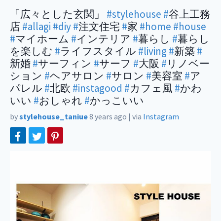
「広々とした玄関」
#stylehouse
#
谷上工務
店
#allagi
#diy
#
注文住宅
#
家
#home
#house
#
マイホーム
#
インテリア
#
暮らし
#
暮らし
を楽しむ
#
ライフスタイル
#living
#
新築
#
新婚
#
サーフィン
#
サーフ
#
大阪
#
リノベー
ション
#
ヘアサロン
#
サロン
#
美容室
#
ア
パレル
#
北欧
#instagood
#
カフェ風
#
かわ
いい
#
おしゃれ
#
かっこいい
by
stylehouse_taniue
8 years ago
|
via
Instagram