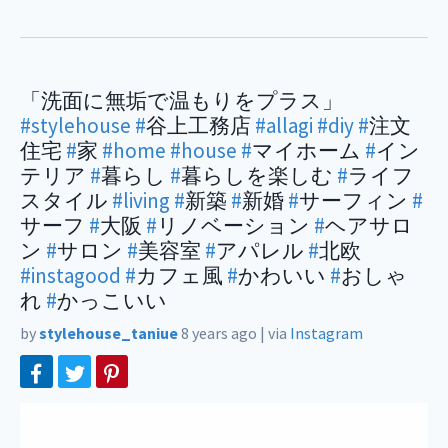
「洗面に無垢で温もりをプラス」
#stylehouse
#
谷上工務店
#allagi
#diy
#
注文
住宅
#
家
#home
#house
#
マイホーム
#
イン
テリア
#
暮らし
#
暮らしを楽しむ
#
ライフ
スタイル
#living
#
新築
#
新婚
#
サーフィン
#
サーフ
#
大阪
#
リノベーション
#
ヘアサロ
ン
#
サロン
#
美容室
#
アパレル
#
北欧
#instagood
#
カフェ風
#
かわいい
#
おしゃ
れ
#
かっこいい
by
stylehouse_taniue
8 years ago
|
via
Instagram