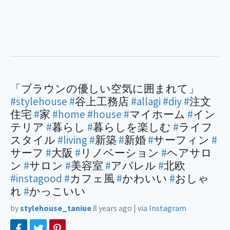
「ブラウンの優しい空気に囲まれて」
#stylehouse
#
谷上工務店
#allagi
#diy
#
注文
住宅
#
家
#home
#house
#
マイホーム
#
イン
テリア
#
暮らし
#
暮らしを楽しむ
#
ライフ
スタイル
#living
#
新築
#
新婚
#
サーフィン
#
サーフ
#
大阪
#
リノベーション
#
ヘアサロ
ン
#
サロン
#
美容室
#
アパレル
#
北欧
#instagood
#
カフェ風
#
かわいい
#
おしゃ
れ
#
かっこいい
by
stylehouse_taniue
8 years ago
|
via
Instagram