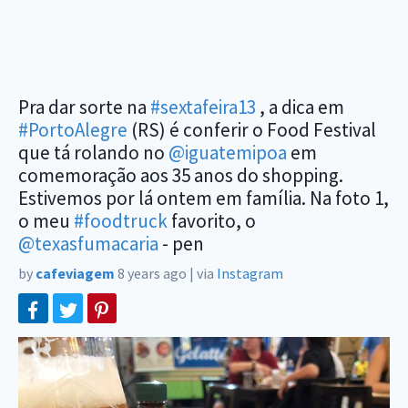
Pra dar sorte na
#sextafeira13
, a dica em
#PortoAlegre
(RS) é conferir o Food Festival
que tá rolando no
@iguatemipoa
em
comemoração aos 35 anos do shopping.
Estivemos por lá ontem em família. Na foto 1,
o meu
#foodtruck
favorito, o
@texasfumacaria
- pen
by
cafeviagem
8 years ago
|
via
Instagram