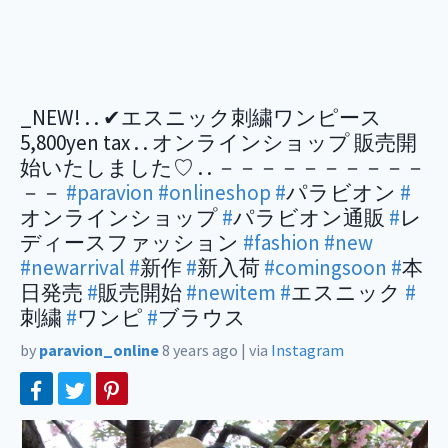
_NEW! . . ✔︎エスニック刺繍ワンピース
5,800yen tax . . オンラインショップ 販売開
始いたしました♡ . . －－－－－－－－－－
－－
#paravion
#onlineshop
#
パラビオン
#
オンラインショップ
#
パラビオン通販
#
レ
ディースファッション
#fashion
#new
#newarrival
#
新作
#
新入荷
#comingsoon
#
本
日発売
#
販売開始
#newitem
#
エスニック
#
刺繍
#
ワンピ
#
ブラウス
by
paravion_online
8 years ago
|
via
Instagram