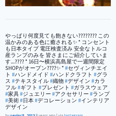
やっぱり何度見ても飽きない???????? この
温かみのある色に癒される✨ * コンセント
も日本タイプ 電圧検査済み 安全なトルコ
産ランプのみを 皆さまにご紹介していま
す...???? * 16日〜横浜高島屋で一週間限定
SHOPがオープン????✨ *
#
セヴィンチエイ
ト
#
ハンドメイド
#
ハンドクラフト
#
グラ
ス
#
テキスタイル
#
織物
#
デザイン
#
カラ
フル
#
ギフト
#
プレゼント
#
ガラスウェア
#
家具
#
ジュエリー
#
アクセサリー
#
ランプ
#
美術
#
日本
#
デコレーション
#
インテリア
デザイン
by
sevinc8_2013
8 years ago
|
via
Instagram