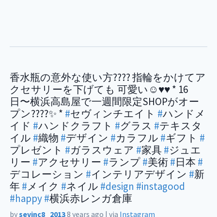
香水瓶の意外な使い方???? 指輪をかけてア
クセサリーを下げても 可愛い☺️♥️♥️ * 16
日〜横浜高島屋で一週間限定SHOPがオー
プン????✨ *
#
セヴィンチエイト
#
ハンドメ
イド
#
ハンドクラフト
#
グラス
#
テキスタ
イル
#
織物
#
デザイン
#
カラフル
#
ギフト
#
プレゼント
#
ガラスウェア
#
家具
#
ジュエ
リー
#
アクセサリー
#
ランプ
#
美術
#
日本
#
デコレーション
#
インテリアデザイン
#
新
年
#
メイク
#
ネイル
#design
#instagood
#happy
#
横浜赤レンガ倉庫
by
sevinc8_2013
8 years ago
|
via
Instagram