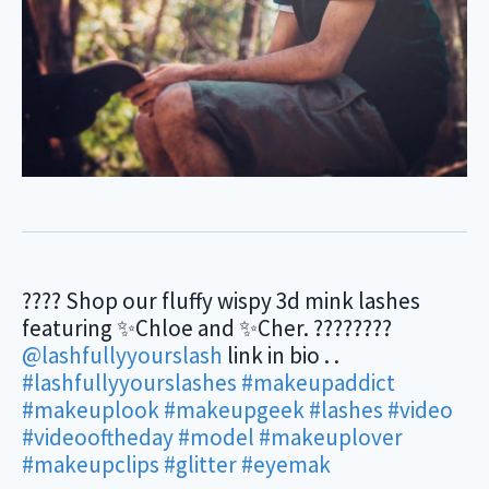
???? Shop our fluffy wispy 3d mink lashes
featuring ✨Chloe and ✨Cher. ????????
@lashfullyyourslash
link in bio . .
#lashfullyyourslashes
#makeupaddict
#makeuplook
#makeupgeek
#lashes
#video
#videooftheday
#model
#makeuplover
#makeupclips
#glitter
#eyemak