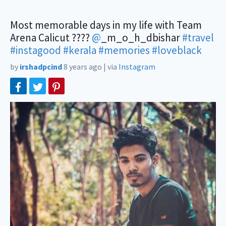
Most memorable days in my life with Team
Arena Calicut ????
@
_m_o_h_dbishar
#travel
#instagood
#kerala
#memories
#loveblack
by
irshadpcind
8 years ago
|
via
Instagram