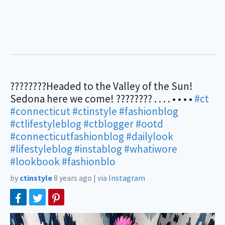
????????Headed to the Valley of the Sun!
Sedona here we come! ???????? . . . . • • • •
#ct
#connecticut
#ctinstyle
#fashionblog
#ctlifestyleblog
#ctblogger
#ootd
#connecticutfashionblog
#dailylook
#lifestyleblog
#instablog
#whatiwore
#lookbook
#fashionblo
by
ctinstyle
8 years ago
|
via
Instagram