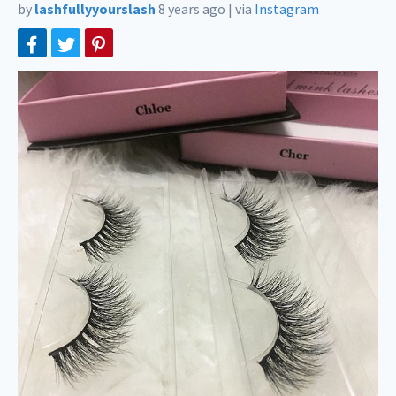
by
lashfullyyourslash
8 years ago
|
via
Instagram