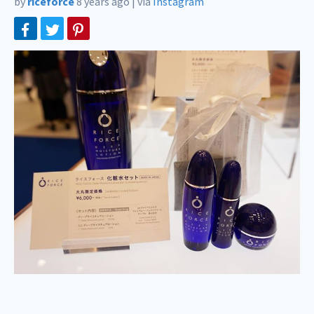
by
riceforce
8 years ago
|
via
Instagram