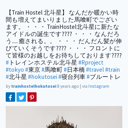
【Train Hostel 北斗星】 なんだか暖かい時
間も増えてまいりました馬喰町でござい
ます。 ・ ・ ・ TrainHostel北斗星に新たな
アイドルの誕生です???? ・ ・ ・ なんだろ
う… 癒される。。 ・ ・ ・ だんだん髪が伸
びていくそうです???? ・ ・ ・ フロントに
て皆様のお越しをお待ちしております????
#
トレインホステル北斗星
#Rproject
#tokyo
#
東京
#
馬喰町
#
日本橋
#travel
#train
#
北斗星
#hokutosei
#
寝台列車
#
ブルートレ
by
trainhostelhokutosei
8 years ago
|
via
Instagram