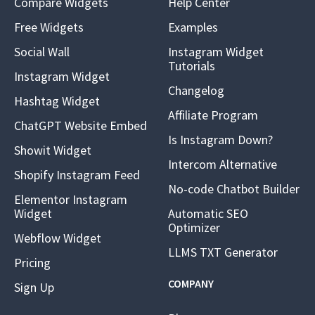
Compare Widgets
Help Center
Free Widgets
Examples
Social Wall
Instagram Widget
Tutorials
Instagram Widget
Changelog
Hashtag Widget
Affiliate Program
ChatGPT Website Embed
Is Instagram Down?
Showit Widget
Intercom Alternative
Shopify Instagram Feed
No-code Chatbot Builder
Elementor Instagram
Widget
Automatic SEO
Optimizer
Webflow Widget
LLMS TXT Generator
Pricing
COMPANY
Sign Up