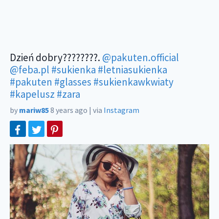
Dzień dobry????????.
@pakuten.official
@feba.pl
#sukienka
#letniasukienka
#pakuten
#glasses
#sukienkawkwiaty
#kapelusz
#zara
by
mariw85
8 years ago
|
via
Instagram