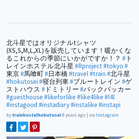
北斗星ではオリジナルtシャツ
(XS,S,M,L,XL)を販売しています！暖かくな
るこれからの季節にいかがですか！？
#
ト
レインホステル北斗星
#Rproject
#tokyo
#
東京
#
馬喰町
#
日本橋
#travel
#train
#
北斗星
#hokutosei
#
寝台列車
#
ブルートレイン
#
ゲ
ストハウス
#
ドミトリー
#
バックパッカー
#guesthouse
#likeforlike
#like4like
#l4l
#instagood
#instadiary
#instalike
#instapi
by
trainhostelhokutosei
8 years ago
|
via
Instagram