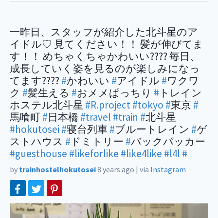
一昨日、スタッフが紹介した北斗星のア
イドル♡ 見てください！！ 髪が伸びてま
す！！ めちゃくちゃかわいい???? 毎日、
成長していく姿を見るのが楽しみになっ
てます????
#
かわいい
#
アイドル
#
ワクワ
ク
#
髪生える
#
おメメぱっちり
#
トレイン
ホステル北斗星
#R.project
#tokyo
#
東京
#
馬喰町
#
日本橋
#travel
#train
#
北斗星
#hokutosei
#
寝台列車
#
ブルートレイン
#
ゲ
ストハウス
#
ドミトリー
#
バックパッカー
#guesthouse
#likeforlike
#like4like
#l4l
#
by
trainhostelhokutosei
8 years ago
|
via
Instagram