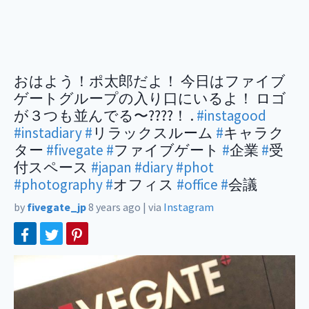
おはよう！ポ太郎だよ！ 今日はファイブ
ゲートグループの入り口にいるよ！ ロゴ
が３つも並んでる〜????！ .
#instagood
#instadiary
#
リラックスルーム
#
キャラク
ター
#fivegate
#
ファイブゲート
#
企業
#
受
付スペース
#japan
#diary
#phot
#photography
#
オフィス
#office
#
会議
by
fivegate_jp
8 years ago
|
via
Instagram