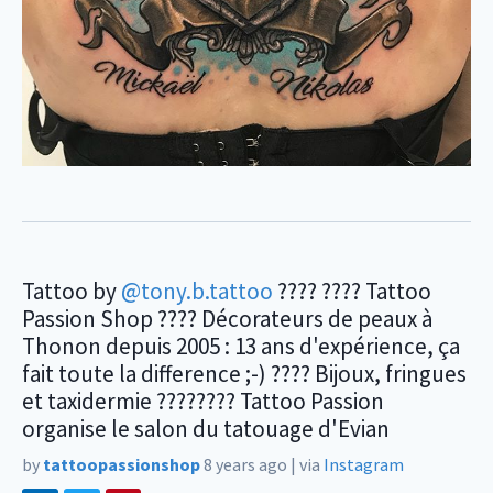
Tattoo by
@tony.b.tattoo
???? ???? Tattoo
Passion Shop ???? Décorateurs de peaux à
Thonon depuis 2005 : 13 ans d'expérience, ça
fait toute la difference ;-) ???? Bijoux, fringues
et taxidermie ???????? Tattoo Passion
organise le salon du tatouage d'Evian
by
tattoopassionshop
8 years ago
|
via
Instagram