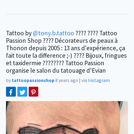
Tattoo by
@tony.b.tattoo
???? ???? Tattoo
Passion Shop ???? Décorateurs de peaux à
Thonon depuis 2005 : 13 ans d'expérience, ça
fait toute la difference ;-) ???? Bijoux, fringues
et taxidermie ???????? Tattoo Passion
organise le salon du tatouage d'Evian
by
tattoopassionshop
8 years ago
|
via
Instagram