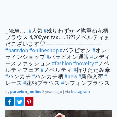
_NEW!! . .
#
人気
#
残りわずか ✔︎襟重ね花柄
ブラウス 4,200yen tax . . . ????ノベルティま
だございます♡ ------------------------------
#paravion
#onlineshop
#
パラビオン
#
オン
ラインショップ
#
パラビオン通販
#
レディ
ースファッション
#fashion
#novelty
#
ノベ
ルティフェア
#
ノベルティ
#
折りたたみ傘
#
ハンカチ
#
ハンカチ柄
#new
#
新作入荷
#
レース
#
花柄ブラウス
#
シフォンブラウス
by
paravion_online
8 years ago
|
via
Instagram