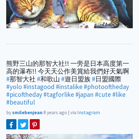
熊野三山的那智大社!! 一旁是日本高度第一
高的瀑布!! 今天天公作美賞給我們好天氣啊
#
那智大社
#
和歌山
#
遊日盟族
#
日盟國際
#yolo
#instagood
#instalike
#photooftheday
#picoftheday
#tagforlike
#japan
#cute
#like
#beautiful
by
smilebenjean
8 years ago
|
via
Instagram