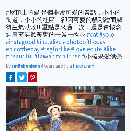
#
屋頂上的貓 是個非常可愛的景點，小小的
街道，小小的社區，卻因可愛的貓彩繪而顯
得生氣勃勃!! 重點是來過一次，還是會懷念
這裏充滿歡笑聲的一景一物呢
#cat
#yolo
#instagood
#instalike
#photooftheday
#picoftheday
#tagforlike
#love
#cute
#like
#beautiful
#taiwan
#children
#
小榛果愛漂亮
by
smilebenjean
8 years ago
|
via
Instagram