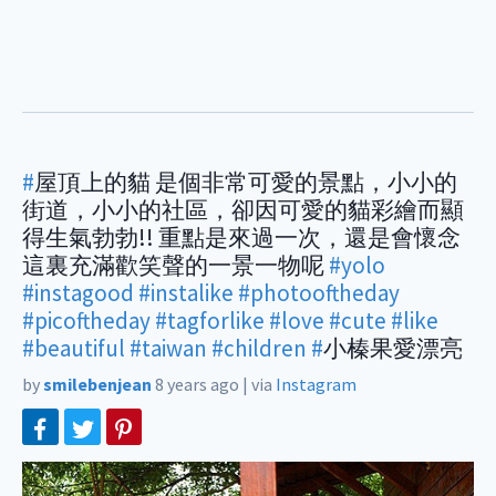
#
屋頂上的貓 是個非常可愛的景點，小小的
街道，小小的社區，卻因可愛的貓彩繪而顯
得生氣勃勃!! 重點是來過一次，還是會懷念
這裏充滿歡笑聲的一景一物呢
#yolo
#instagood
#instalike
#photooftheday
#picoftheday
#tagforlike
#love
#cute
#like
#beautiful
#taiwan
#children
#
小榛果愛漂亮
by
smilebenjean
8 years ago
|
via
Instagram