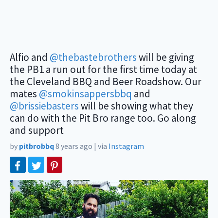
Alfio and
@thebastebrothers
will be giving
the PB1 a run out for the first time today at
the Cleveland BBQ and Beer Roadshow. Our
mates
@smokinsappersbbq
and
@brissiebasters
will be showing what they
can do with the Pit Bro range too. Go along
and support
by
pitbrobbq
8 years ago
|
via
Instagram