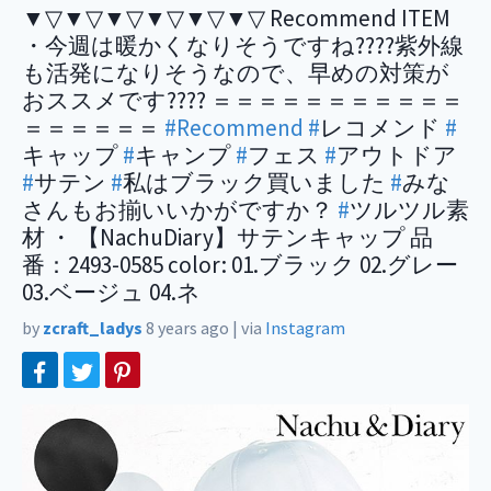
▼▽▼▽▼▽▼▽▼▽▼▽ Recommend ITEM
・今週は暖かくなりそうですね????紫外線
も活発になりそうなので、早めの対策が
おススメです???? ＝＝＝＝＝＝＝＝＝＝＝
＝＝＝＝＝＝
#Recommend
#
レコメンド
#
キャップ
#
キャンプ
#
フェス
#
アウトドア
#
サテン
#
私はブラック買いました
#
みな
さんもお揃いいかがですか？
#
ツルツル素
材 ・ 【NachuDiary】サテンキャップ 品
番：2493-0585 color: 01.ブラック 02.グレー
03.ベージュ 04.ネ
by
zcraft_ladys
8 years ago
|
via
Instagram