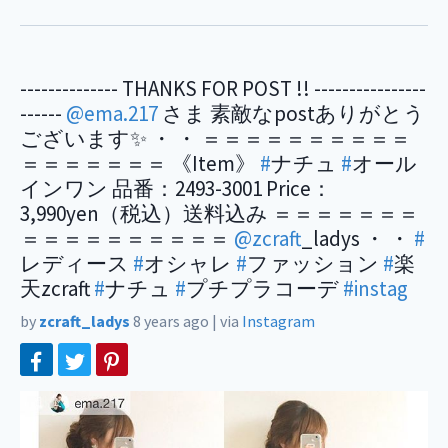
-------------- THANKS FOR POST !! ----------------
------
@ema.217
さま 素敵なpostありがとう
ございます✨ ・ ・ ＝＝＝＝＝＝＝＝＝＝
＝＝＝＝＝＝＝ 《Item》
#
ナチュ
#
オール
インワン 品番：2493-3001 Price：
3,990yen（税込）送料込み ＝＝＝＝＝＝＝
＝＝＝＝＝＝＝＝＝＝
@zcraft
_ladys ・ ・
#
レディース
#
オシャレ
#
ファッション
#
楽
天zcraft
#
ナチュ
#
プチプラコーデ
#instag
by
zcraft_ladys
8 years ago
|
via
Instagram