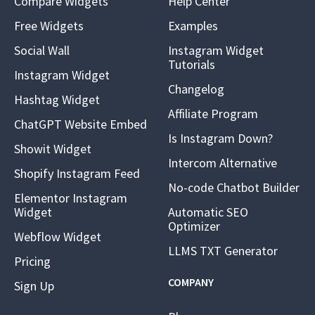
Compare Widgets
Help Center
Free Widgets
Examples
Social Wall
Instagram Widget
Tutorials
Instagram Widget
Changelog
Hashtag Widget
Affiliate Program
ChatGPT Website Embed
Is Instagram Down?
Showit Widget
Intercom Alternative
Shopify Instagram Feed
No-code Chatbot Builder
Elementor Instagram
Widget
Automatic SEO
Optimizer
Webflow Widget
LLMS TXT Generator
Pricing
COMPANY
Sign Up