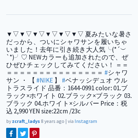
▼▽▼▽▼▽▼▽▼▽▼▽ 夏みたいな暑さ
だっから、ついにシャワサンを履いちゃ
いました！去年に引き続き大人気╰(*´︶
`*)╯♡ NEWカラーも追加されたので、ぜ
ひぜひチェックしてみてください！ ＝＝
＝＝＝＝＝＝＝＝＝＝＝＝＝＝＝
#
シャワ
サン ・ 【
#NIKE
】
#
ベナッシデュオ ウル
トラスライド 品番：1644-0991 color: 01.ブ
ラック×ホワイト 02.ブラック×ブラック 03.
ブラック 04.ホワイト×シルバー Price：税
込 2,990 YEN size:22cm /23c
by
zcraft_ladys
8 years ago
|
via
Instagram