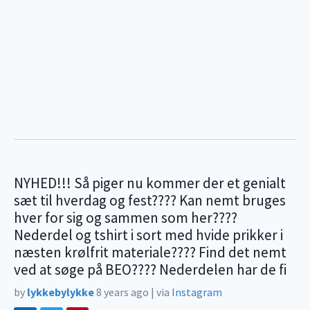
NYHED!!! Så piger nu kommer der et genialt
sæt til hverdag og fest???? Kan nemt bruges
hver for sig og sammen som her????
Nederdel og tshirt i sort med hvide prikker i
næsten krølfrit materiale???? Find det nemt
ved at søge på BEO???? Nederdelen har de fi
by
lykkebylykke
8 years ago
|
via
Instagram