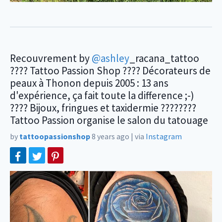
Recouvrement by
@ashley
_racana_tattoo
???? Tattoo Passion Shop ???? Décorateurs de
peaux à Thonon depuis 2005 : 13 ans
d'expérience, ça fait toute la difference ;-)
???? Bijoux, fringues et taxidermie ????????
Tattoo Passion organise le salon du tatouage
by
tattoopassionshop
8 years ago
|
via
Instagram