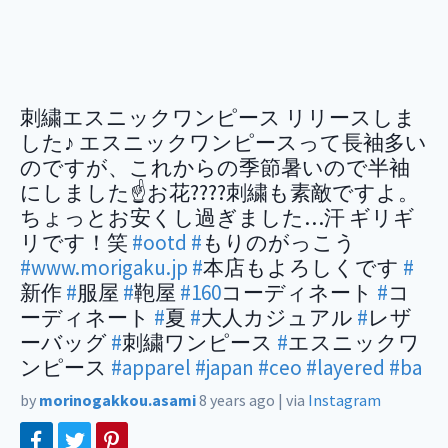
刺繍エスニックワンピース リリースしま
した♪ エスニックワンピースって長袖多い
のですが、これからの季節暑いので半袖
にしました☝️お花????刺繍も素敵ですよ。
ちょっとお安くし過ぎました…汗 ギリギ
リです！笑
#ootd
#
もりのがっこう
#www.morigaku.jp
#
本店もよろしくです
#
新作
#
服屋
#
鞄屋
#160
コーディネート
#
コ
ーディネート
#
夏
#
大人カジュアル
#
レザ
ーバッグ
#
刺繍ワンピース
#
エスニックワ
ンピース
#apparel
#japan
#ceo
#layered
#ba
by
morinogakkou.asami
8 years ago
|
via
Instagram