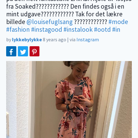
fra Soaked???????????? Den findes også i en
mint udgave???????????? Tak for det lækre
billede
@louisefuglsang
????????????
#mode
#fashion
#instagood
#instalook
#ootd
#in
by
lykkebylykke
8 years ago
|
via
Instagram