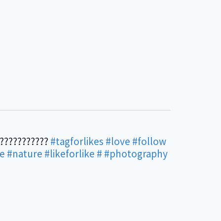
????????????
#tagforlikes
#love
#follow
fe
#nature
#likeforlike
#
#photography