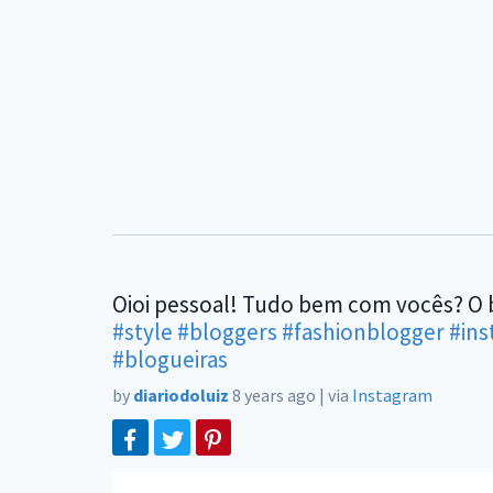
Oioi pessoal! Tudo bem com vocês? O blo
#style
#bloggers
#fashionblogger
#in
#blogueiras
by
diariodoluiz
8 years ago
|
via
Instagram