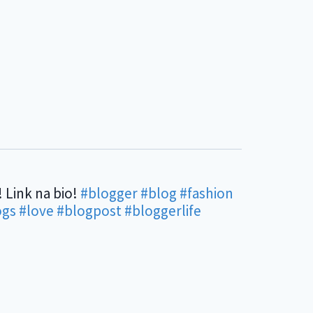
! Link na bio!
#blogger
#blog
#fashion
ogs
#love
#blogpost
#bloggerlife