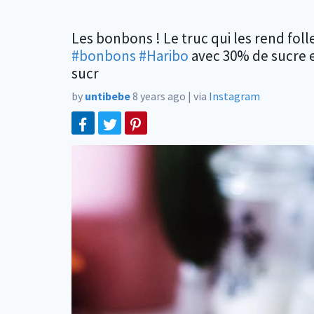
Les bonbons ! Le truc qui les rend fo
#bonbons
#Haribo
avec 30% de sucre en
sucr
by
untibebe
8 years ago
|
via
Instagram