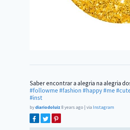
Saber encontrar a alegria na alegria do
#followme
#fashion
#happy
#me
#cut
#inst
by
diariodoluiz
8 years ago
|
via
Instagram