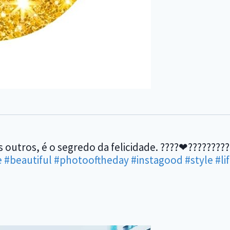
s outros, é o segredo da felicidade. ????❤????????
e
#beautiful
#photooftheday
#instagood
#style
#li