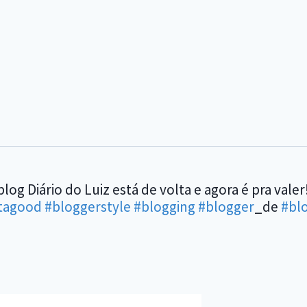
g Diário do Luiz está de volta e agora é pra valer
stagood
#bloggerstyle
#blogging
#blogger
_de
#bl