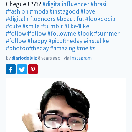
Cheguei! ????
#digitalinfluencer
#brasil
#fashion
#moda
#instagood
#love
#digitalinfluencers
#beautiful
#lookdodia
#cute
#smile
#tumblr
#like4like
#follow4follow
#followme
#look
#summer
#follow
#happy
#picoftheday
#instalike
#photooftheday
#amazing
#me
#s
by
diariodoluiz
8 years ago
|
via
Instagram