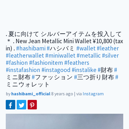
. 夏に向けて シルバーアイテムを投入して
＊ . New Jean Metallic Mini Wallet ¥10,800 (tax
in) .
#hashibami
#
ハシバミ
#wallet
#leather
#leatherwallet
#miniwallet
#metallic
#silver
#fashion
#fashionitem
#feathers
#instafashion
#instagood
#instalike
#
財布
#
ミニ財布
#
ファッション
#
三つ折り財布
#
ミニウォレット
by
hashibami_official
8 years ago
|
via
Instagram