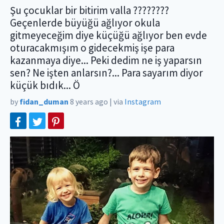
Şu çocuklar bir bitirim valla ????????
Geçenlerde büyüğü ağlıyor okula
gitmeyeceğim diye küçüğü ağlıyor ben evde
oturacakmışım o gidecekmiş işe para
kazanmaya diye... Peki dedim ne iş yaparsın
sen? Ne işten anlarsın?... Para sayarım diyor
küçük bıdık... Ö
by
fidan_duman
8 years ago
|
via
Instagram