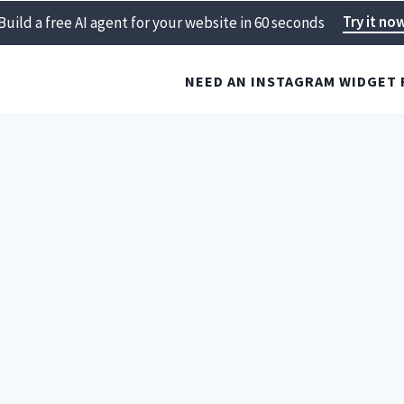
Try it no
Build a free AI agent for your website in 60 seconds
NEED AN INSTAGRAM WIDGET 