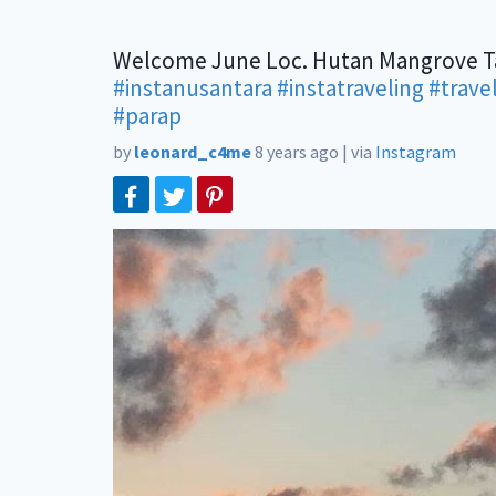
Welcome June Loc. Hutan Mangrove T
#instanusantara
#instatraveling
#trave
#parap
by
leonard_c4me
8 years ago
|
via
Instagram