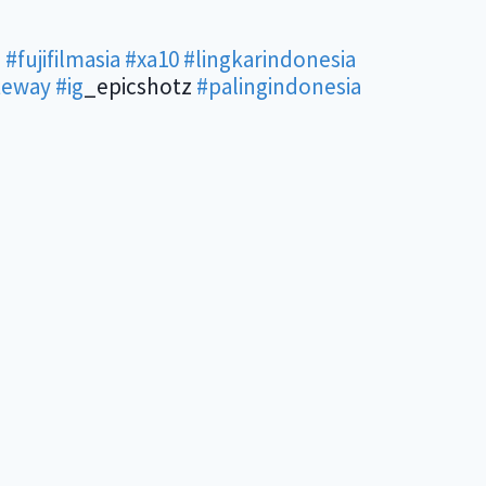
m
#fujifilmasia
#xa10
#lingkarindonesia
teway
#ig
_epicshotz
#palingindonesia