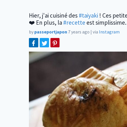
Hier, j'ai cuisiné des
#taiyaki
! Ces petit
❤️ En plus, la
#recette
est simplissime
by
passeportjapon
7 years ago
|
via
Instagram