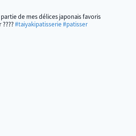
partie de mes délices japonais favoris
r ????
#taiyakipatisserie
#patisser