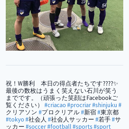
祝！W勝利 本日の得点者たちです????✨
最後の数枚はうまく笑えない石川が笑う
までです。（頑張った笑顔はFacebookご
覧ください）
#criacao
#procriar
#shinjuku
#
クリアソン
#
プロクリアル
#
新宿
#
東京都
#tokyo
#
社会人
#
社会人サッカー
#
若手
#
サ
ッカー
#soccer
#football
#sports
#sport