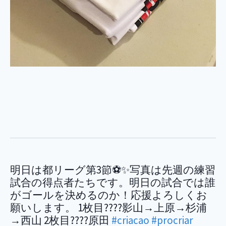
明日は都リーグ第3節⚽✨写真は先週の練習
試合の得点者たちです。明日の試合では誰
がゴールを決めるのか！応援よろしくお
願いします。 1枚目????影山→上原→杉浦
→西山 2枚目????原田
#criacao
#procriar