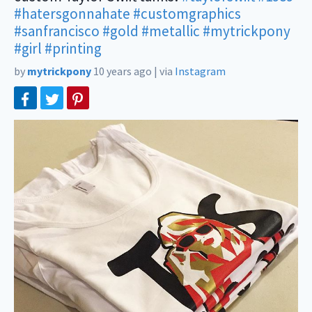
#hatersgonnahate
#customgraphics
#sanfrancisco
#gold
#metallic
#mytrickpony
#girl
#printing
by
mytrickpony
10 years ago
|
via
Instagram