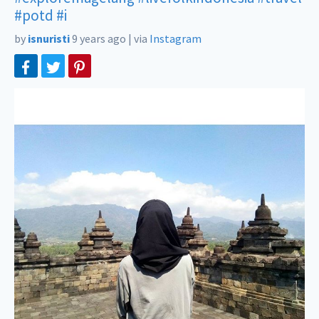
#potd
#i
by
isnuristi
9 years ago
|
via
Instagram