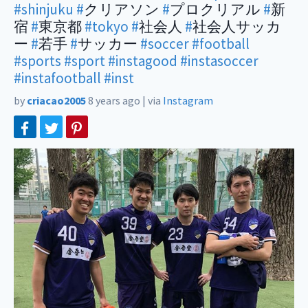
#shinjuku
#
クリアソン
#
プロクリアル
#
新
宿
#
東京都
#tokyo
#
社会人
#
社会人サッカ
ー
#
若手
#
サッカー
#soccer
#football
#sports
#sport
#instagood
#instasoccer
#instafootball
#inst
by
criacao2005
8 years ago
|
via
Instagram