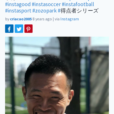
#instagood
#instasoccer
#instafootball
#instasport
#zozopark
#
得点者シリーズ
by
criacao2005
8 years ago
|
via
Instagram