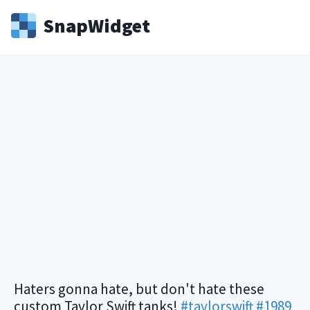
Snap
Widget
Haters gonna hate, but don't hate these
custom Taylor Swift tanks!
#taylorswift
#1989