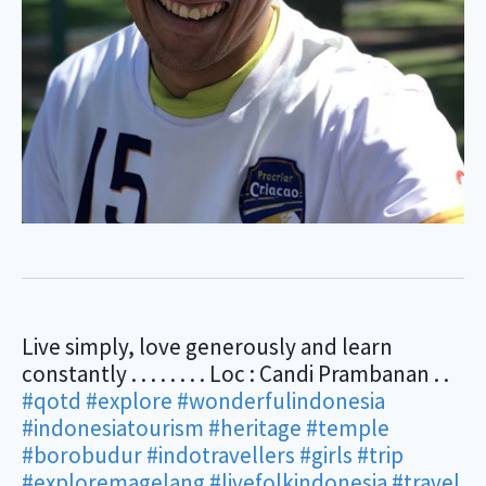
Live simply, love generously and learn
constantly . . . . . . . . Loc : Candi Prambanan . .
#qotd
#explore
#wonderfulindonesia
#indonesiatourism
#heritage
#temple
#borobudur
#indotravellers
#girls
#trip
#exploremagelang
#livefolkindonesia
#travel