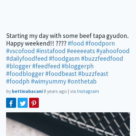
Starting my day with some beef tapa gyudon.
Happy weekend!! ????
#food
#foodporn
#vscofood
#instafood
#eeeeeats
#yahoofood
#dailyfoodfeed
#foodgasm
#buzzfeedfood
#blogger
#feedfeed
#bloggerph
#foodblogger
#foodbeast
#buzzfeast
#foodph
#wimyummy
#onthetab
by
bettinabacani
8 years ago
|
via
Instagram