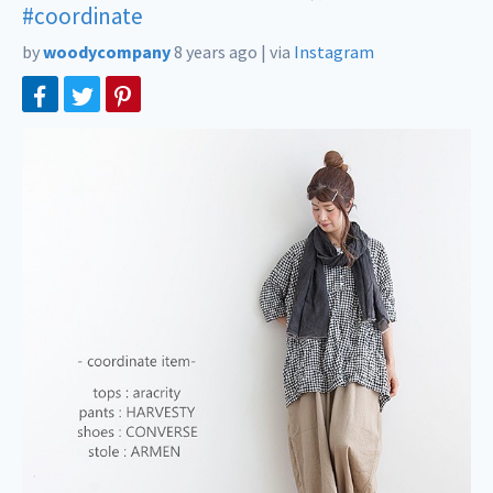
#coordinate
by
woodycompany
8 years ago
|
via
Instagram