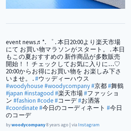
event news♬*. ゜ . 本日20:00より楽天市場
にて お買い物マラソンがスタート。 . 本日
もこの夏おすすめの 新作商品が多数販売
開始！！ チェックしてお気に入りに…♡
20:00からお得にお買い物を お楽しみ下さ
いませ。 .
#
ウッディーハウス
#woodyhouse
#woodycompany
#
京都
#
舞鶴
#japan
#instagood
#
楽天市場
#
ファッショ
ン
#fashion
#code
#
コーデ
#
お洒落
#coordinate
#
今日のコーディネート
#
今日
のコーデ
by
woodycompany
8 years ago
|
via
Instagram