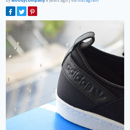
by
woodycompany
8 years ago
|
via
Instagram