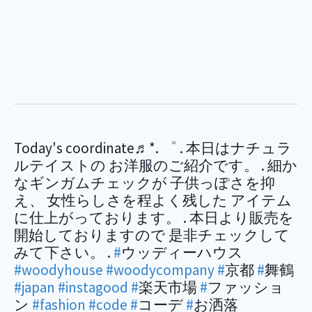
Today's coordinate♬*. ゜ . 本日はナチュラ
ルテイストの お洋服のご紹介です。 . 細か
なギンガムチェックが 子供っぽさを抑
え、 女性らしさを程よく残した アイテム
に仕上がっております。 . 本日より販売を
開始しておりますので 是非チェックして
みて下さい。 .
#
ウッディーハウス
#woodyhouse
#woodycompany
#
京都
#
舞鶴
#japan
#instagood
#
楽天市場
#
ファッショ
ン
#fashion
#code
#
コーデ
#
お洒落