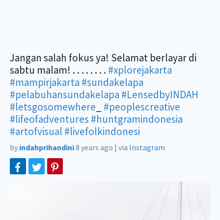
Jangan salah fokus ya! Selamat berlayar di
sabtu malam! . . . . . . . .
#xplorejakarta
#mampirjakarta
#sundakelapa
#pelabuhansundakelapa
#LensedbyINDAH
#letsgosomewhere
_
#peoplescreative
#lifeofadventures
#huntgramindonesia
#artofvisual
#livefolkindonesi
by
indahprihandini
8 years ago
|
via
Instagram