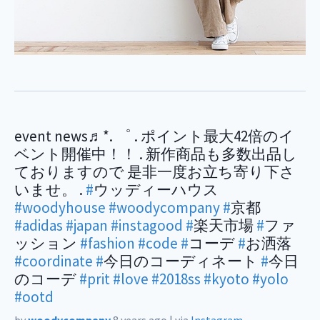
event news♬*. ゜ . ポイント最大42倍のイ
ベント開催中！！ . 新作商品も多数出品し
ておりますので 是非一度お立ち寄り下さ
いませ。 .
#
ウッディーハウス
#woodyhouse
#woodycompany
#
京都
#adidas
#japan
#instagood
#
楽天市場
#
ファ
ッション
#fashion
#code
#
コーデ
#
お洒落
#coordinate
#
今日のコーディネート
#
今日
のコーデ
#prit
#love
#2018ss
#kyoto
#yolo
#ootd